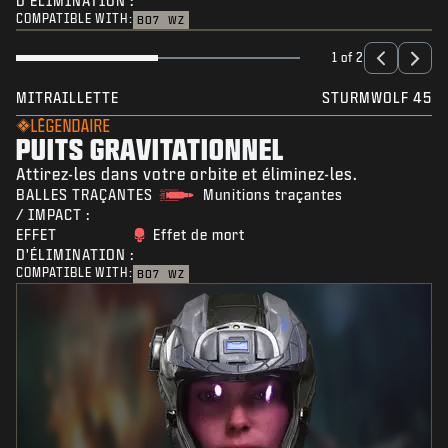
D'ÉLIMINATION :
COMPATIBLE WITH:
BO7
WZ
1 of 2
MITRAILLETTE
STURMWOLF 45
LÉGENDAIRE
PUITS GRAVITATIONNEL
Attirez-les dans votre orbite et éliminez-les.
BALLES TRAÇANTES
Munitions traçantes
/ IMPACT :
EFFET
Effet de mort
D'ÉLIMINATION :
COMPATIBLE WITH:
BO7
WZ