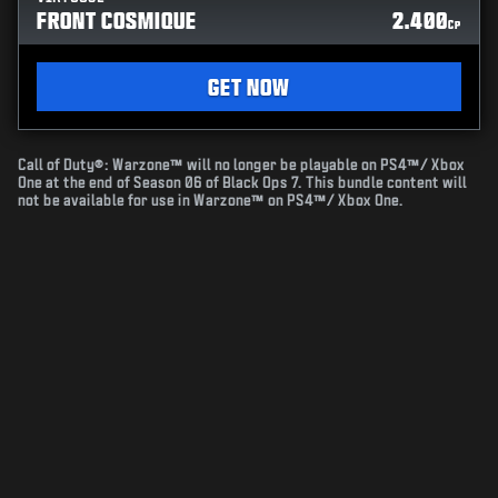
FRONT COSMIQUE
2.400
CP
GET NOW
Call of Duty®: Warzone™ will no longer be playable on PS4™/ Xbox
One at the end of Season 06 of Black Ops 7. This bundle content will
not be available for use in Warzone™ on PS4™/ Xbox One.