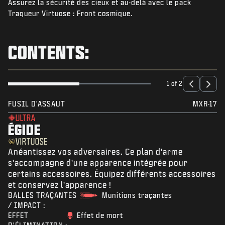
Assurez la sécurité des cieux et au-delà avec le pack
NIEUWS
Traqueur Virtuose : Front cosmique.
STORE
ESPORTS
CONTENTS:
SUPPORT
|
INLOGGEN
REGISTREREN
1 of 2
FUSIL D'ASSAUT
MXR-17
ULTRA
ÉGIDE
VIRTUOSE
Anéantissez vos adversaires. Ce plan d'arme
s'accompagne d'une apparence intégrée pour
certains accessoires. Équipez différents accessoires
et conservez l'apparence !
BALLES TRAÇANTES
Munitions traçantes
/ IMPACT :
EFFET
Effet de mort