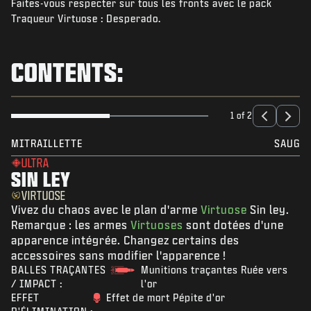
Faites-vous respecter sur tous les fronts avec le pack
NIEUWS
Traqueur Virtuose : Desperado.
STORE
ESPORTS
CONTENTS:
SUPPORT
|
INLOGGEN
REGISTREREN
1 of 2
MITRAILLETTE
SAUG
ULTRA
SIN LEY
VIRTUOSE
Vivez du chaos avec le plan d'arme
Virtuose
Sin ley.
Remarque : les armes
Virtuoses
sont dotées d'une
apparence intégrée. Changez certains des
accessoires sans modifier l'apparence !
BALLES TRAÇANTES
Munitions traçantes Ruée vers
/ IMPACT :
l'or
EFFET
Effet de mort Pépite d'or