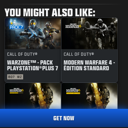
YOU MIGHT ALSO LIKE:
CALL OF DUTY®
CALL OF DUTY®
WARZONE™ - PACK
MODERN WARFARE 4 -
PLAYSTATION®PLUS 7
ÉDITION STANDARD
BO7
WZ
GET NOW
CALL OF DUTY®
CALL OF DUTY®