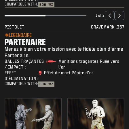
COMPATIBLE WITH:
BO6
WZ
1 of 2
PISTOLET
GRAVEMARK .357
LÉGENDAIRE
PARTENAIRE
Menez à bien votre mission avec le fidèle plan d'arme
Partenaire.
BALLES TRAÇANTES
Munitions traçantes Ruée vers
/ IMPACT :
l'or
EFFET
Effet de mort Pépite d'or
D'ÉLIMINATION :
COMPATIBLE WITH:
BO6
WZ