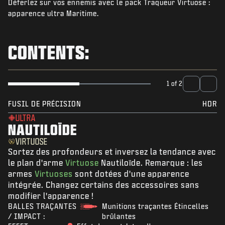
Déferlez sur vos ennemis avec le pack Traqueur Virtuose :
NIEUWS
apparence ultra Maritime.
STORE
ESPORTS
CONTENTS:
SUPPORT
|
INLOGGEN
REGISTREREN
1 of 2
FUSIL DE PRÉCISION
HDR
ULTRA
NAUTILOÏDE
VIRTUOSE
Sortez des profondeurs et inversez la tendance avec
le plan d'arme
Virtuose
Nautiloïde. Remarque : les
armes
Virtuoses
sont dotées d'une apparence
intégrée. Changez certains des accessoires sans
modifier l'apparence !
BALLES TRAÇANTES
Munitions traçantes Étincelles
/ IMPACT :
brûlantes