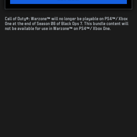
Call of Duty®: Warzone™ will no longer be playable on PS4™/ Xbox
One at the end of Season 06 of Black Ops 7. This bundle content will
not be available for use in Warzone™ on PS4™/ Xbox One.