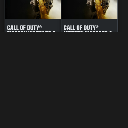
CALL OF DUTY®
CALL OF DUTY®
MODERN WARFARE 4 -
MODERN WARFARE 4 -
MISE À NIVEAU
ÉDITION COFFRE
COFFRE D'ARMES
D'ARMES
LEGAL
GEBRUIKSVOORWAARDEN
PRIVACY POLICY
VACATURES
COOKIE POLICY
SUPPORT
CODE OF CONDUCT