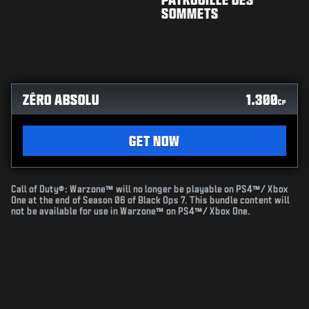
SOMMETS
ZÉRO ABSOLU
1.300
CP
GET NOW
Call of Duty®: Warzone™ will no longer be playable on PS4™/ Xbox
One at the end of Season 06 of Black Ops 7. This bundle content will
not be available for use in Warzone™ on PS4™/ Xbox One.