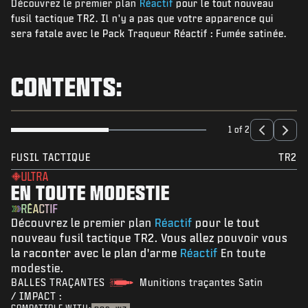
Découvrez le premier plan
Réactif
pour le tout nouveau
NIEUWS
fusil tactique TR2. Il n'y a pas que votre apparence qui
STORE
sera fatale avec le Pack Traqueur Réactif : Fumée satinée.
ESPORTS
CONTENTS:
SUPPORT
|
INLOGGEN
REGISTREREN
1 of 2
FUSIL TACTIQUE
TR2
ULTRA
EN TOUTE MODESTIE
RÉACTIF
Découvrez le premier plan
Réactif
pour le tout
nouveau fusil tactique TR2. Vous allez pouvoir vous
la raconter avec le plan d'arme
Réactif
En toute
modestie.
BALLES TRAÇANTES
Munitions traçantes Satin
/ IMPACT :