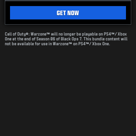
GET NOW
Call of Duty®: Warzone™ will no longer be playable on PS4™/ Xbox
One at the end of Season 06 of Black Ops 7. This bundle content will
not be available for use in Warzone™ on PS4™/ Xbox One.