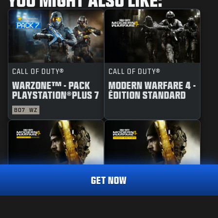
CALL OF DUTY®
CALL OF DUTY®
WARZONE™ - PACK
MODERN WARFARE 4 -
PLAYSTATION®PLUS 7
ÉDITION STANDARD
BO7
WZ
GET NOW
CALL OF DUTY®
CALL OF DUTY®
MODERN WARFARE 4 -
MODERN WARFARE 4 -
FAISEUR DE PLUIE
1.800
MISE À NIVEAU
ÉDITION COFFRE
CP
COFFRE D'ARMES
D'ARMES