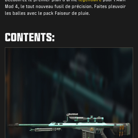
NIEUWS
Mod 4, le tout nouveau fusil de précision. Faites pleuvoir
les balles avec le pack Faiseur de pluie.
STORE
ESPORTS
CONTENTS:
SUPPORT
|
INLOGGEN
REGISTREREN