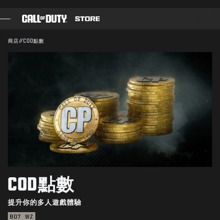
SKIP TO MAIN CONTENT
送出
商店
//
COD點數
遊戲
戰爭通行證
黑影部隊
COD點數
《決勝時刻》商店
COMBAT BUILDS
COD點數
提升你的多人遊戲體驗
遊戲
BO7
WZ