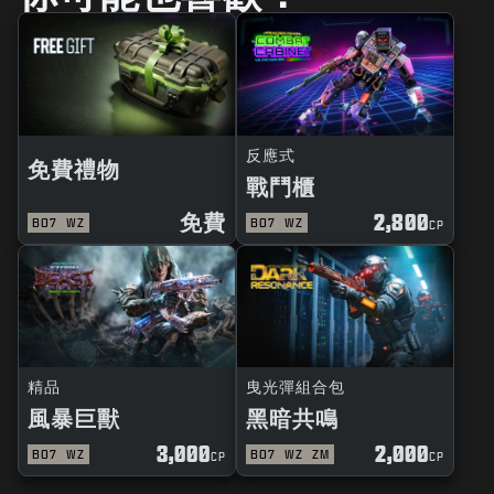
反應式
免費禮物
戰鬥櫃
免費
2,800
BO7
WZ
BO7
WZ
CP
精品
曳光彈組合包
風暴巨獸
黑暗共鳴
3,000
2,000
BO7
WZ
BO7
WZ
ZM
CP
CP