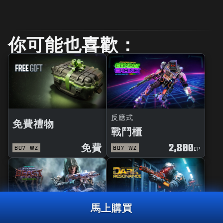
你可能也喜歡：
反應式
免費禮物
戰鬥櫃
免費
2,800
BO7
WZ
BO7
WZ
CP
馬上購買
精品
曳光彈組合包