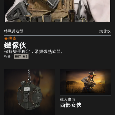
特戰兵造型
鐵傢伙
傳奇
鐵傢伙
保持雙手穩定，緊握熾熱武器。
相容：
BO7
WZ
載入畫面
西部女俠