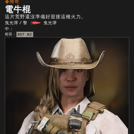
傳奇
電牛棍
這片荒野還沒準備好迎接這種火力。
曳光彈 / 擊
曳光彈
中：
相容：
BO7
WZ