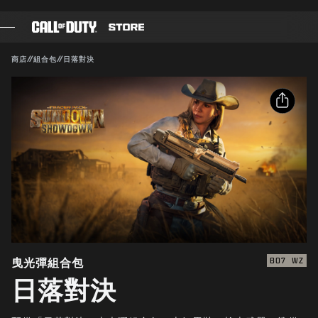
SKIP TO MAIN CONTENT
送出
相容：
BO7
WZ
商店
//
組合包
//
日落對決
遊戲
確認購買
戰爭通行證
分享
取消
黑影部隊
電子郵件
COD點數
Activision得隨時更新、替換或移除此遊戲內容。
Facebook
《決勝時刻》商店
X
COMBAT BUILDS
複製連結
曳光彈組合包
BO7
WZ
日落對決
遊戲