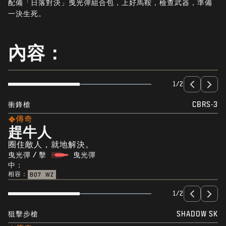
配備「日落對決」曳光彈組合包，上好馬鞍，檢查武器，準備
最新消息
一決生死。
STORE
電競
內容：
客服支援
|
登入
註冊
1/2
衝鋒槍
CBRS-3
傳奇
趕牛人
圈住敵人，就地解決。
曳光彈 / 擊
曳光彈
中：
相容：
BO7
WZ
1/2
狙擊步槍
SHADOW SK