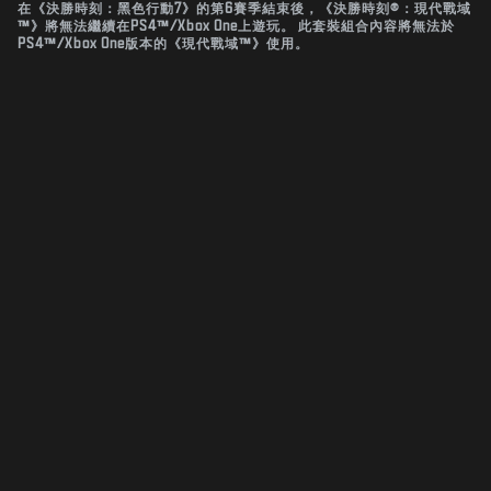
在《決勝時刻：黑色行動7》的第6賽季結束後，《決勝時刻®：現代戰域
™》將無法繼續在PS4™/Xbox One上遊玩。 此套裝組合內容將無法於
PS4™/Xbox One版本的《現代戰域™》使用。