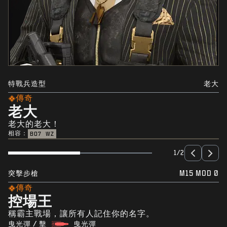
特戰兵造型
老大
傳奇
老大
老大的老大！
相容：
BO7
WZ
1/2
突擊步槍
M15 MOD 0
傳奇
控場王
稱霸主戰場，讓所有人記住你的名字。
曳光彈 / 擊
曳光彈