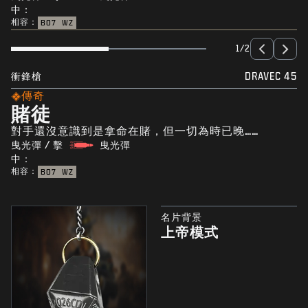
中：
相容：
BO7
WZ
1/2
衝鋒槍
DRAVEC 45
傳奇
賭徒
對手還沒意識到是拿命在賭，但一切為時已晚……
曳光彈 / 擊
曳光彈
中：
相容：
BO7
WZ
名片背景
上帝模式