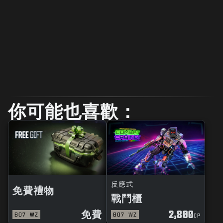
你可能也喜歡：
反應式
免費禮物
戰鬥櫃
免費
2,800
BO7
WZ
BO7
WZ
CP