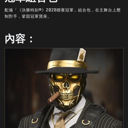
最新消息
配備「《決勝時刻®》2026聯賽冠軍」組合包，在主舞台上壓
STORE
制對手，鞏固冠軍寶座。
電競
內容：
客服支援
|
登入
註冊