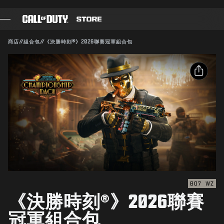
SKIP TO MAIN CONTENT
送出
相容：
BO7
WZ
商店
//
組合包
//
《決勝時刻®》2026聯賽冠軍組合包
遊戲
確認購買
戰爭通行證
分享
取消
黑影部隊
電子郵件
COD點數
Activision得隨時更新、替換或移除此遊戲內容。
Facebook
《決勝時刻》商店
X
COMBAT BUILDS
複製連結
BO7
WZ
《決勝時刻®》2026聯賽
遊戲
冠軍組合包