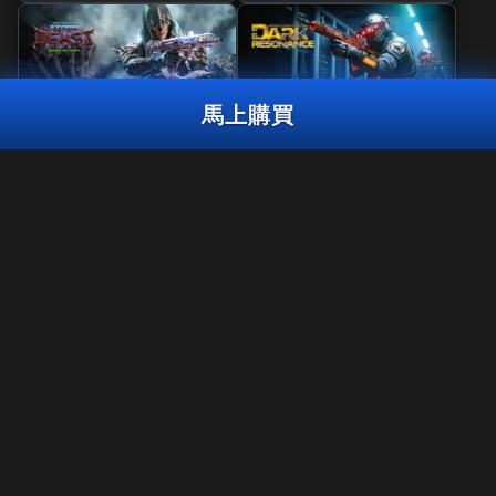
馬上購買
精品
曳光彈組合包
《決勝時刻®》2026聯賽冠軍組合包
2,000
風暴巨獸
黑暗共鳴
CP
3,000
2,000
BO7
WZ
BO7
WZ
ZM
CP
CP
馬上購買
法律聲明
使用條款
隱私政策
在《決勝時刻：黑色行動7》的第6賽季結束後，《決勝時刻®：現代
工作機會
戰域™》將無法繼續在PS4™/Xbox One上遊玩。 此套裝組合內容將無
法於PS4™/Xbox One版本的《現代戰域™》使用。
COOKIE政策
客服支援
行為守則
你的隱私選擇