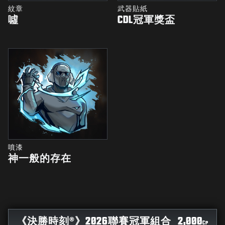
紋章
武器貼紙
噓
CDL冠軍獎盃
噴漆
神一般的存在
《決勝時刻®》2026聯賽冠軍組合
2,000
CP