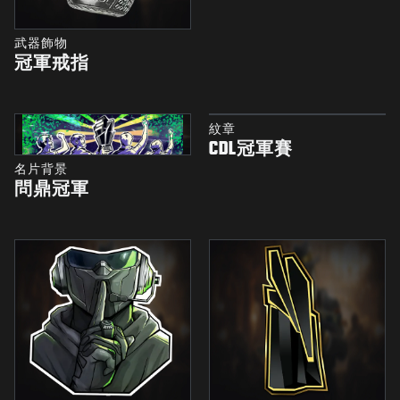
武器飾物
冠軍戒指
紋章
CDL冠軍賽
名片背景
問鼎冠軍