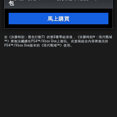
包
馬上購買
在《決勝時刻：黑色行動7》的第6賽季結束後，《決勝時刻®：現代戰域
™》將無法繼續在PS4™/Xbox One上遊玩。 此套裝組合內容將無法於
PS4™/Xbox One版本的《現代戰域™》使用。