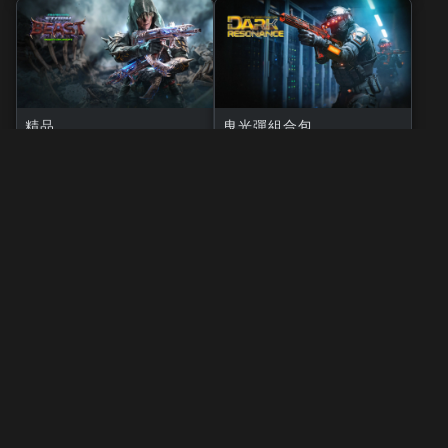
精品
曳光彈組合包
風暴巨獸
黑暗共鳴
3,000
2,000
BO7
WZ
BO7
WZ
ZM
CP
CP
法律聲明
使用條款
隱私政策
工作機會
COOKIE政策
客服支援
行為守則
你的隱私選擇