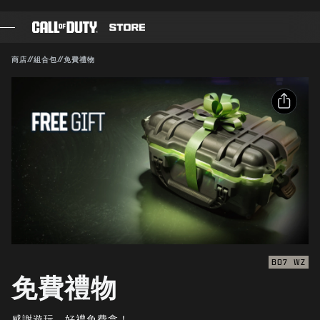
SKIP TO MAIN CONTENT
相容：
BO7
WZ
送出
商店
//
組合包
//
免費禮物
確認購買
遊戲
戰爭通行證
取消
分享
黑影部隊
電子郵件
COD點數
Activision得隨時更新、替換或移除此遊戲內容。
Facebook
《決勝時刻》商店
X
COMBAT BUILDS
複製連結
BO7
WZ
免費禮物
遊戲
感謝遊玩。好禮免費拿！