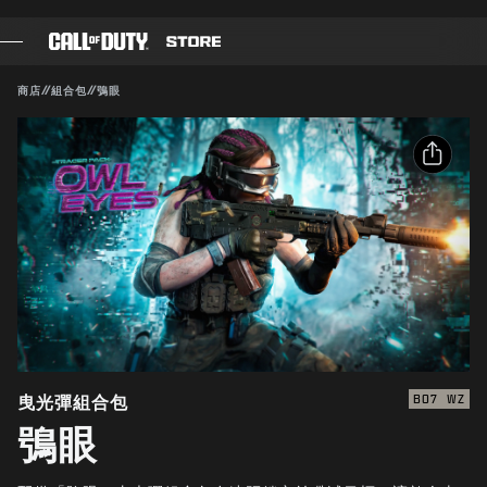
SKIP TO MAIN CONTENT
送出
相容：
BO7
WZ
商店
//
組合包
//
鴞眼
遊戲
確認購買
戰爭通行證
分享
取消
黑影部隊
電子郵件
COD點數
Activision得隨時更新、替換或移除此遊戲內容。
Facebook
《決勝時刻》商店
X
COMBAT BUILDS
複製連結
曳光彈組合包
BO7
WZ
鴞眼
遊戲