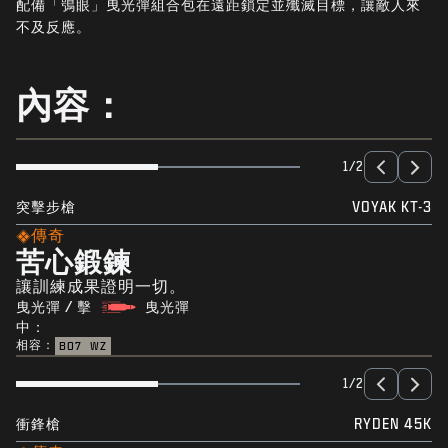
配備「鴞眼」曳光彈組合包在遠距鎖定並殲滅目標，讓敵人來
最新消息
不及反應。
STORE
電競
內容：
客服支援
|
登入
註冊
1/2
突擊步槍
VOYAK KT-3
傳奇
苦心鍛鍊
讓訓練成果證明一切。
曳光彈 / 擊
曳光彈
中：
相容：
BO7
WZ
1/2
衝鋒槍
RYDEN 45K