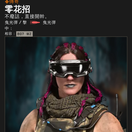
傳奇
零花招
不廢話，直接開幹。
曳光彈 / 擊
曳光彈
中：
相容：
BO7
WZ