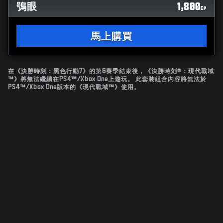
鴞眼
1,800
CP
馬上購買
在《決勝時刻：黑色行動7》的第6賽季結束後，《決勝時刻®：現代戰域
™》將無法繼續在PS4™/Xbox One上遊玩。 此套裝組合內容將無法於
PS4™/Xbox One版本的《現代戰域™》使用。