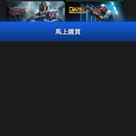
馬上購買
精品
曳光彈組合包
風暴巨獸
黑暗共鳴
曳光彈組合包
鴞眼
1,800
CP
3,000
2,000
BO7
WZ
BO7
WZ
ZM
CP
CP
馬上購買
法律聲明
使用條款
隱私政策
工作機會
在《決勝時刻：黑色行動7》的第6賽季結束後，《決勝時刻®：現代
戰域™》將無法繼續在PS4™/Xbox One上遊玩。 此套裝組合內容將無
COOKIE政策
法於PS4™/Xbox One版本的《現代戰域™》使用。
客服支援
行為守則
你的隱私選擇