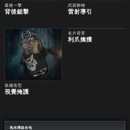
最後一擊
武器飾物
背後鋸擊
雷射導引
名片背景
利爪擒獲
裝備造型
視覺掩護
曳光彈組合包