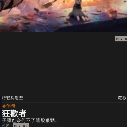
BO7
特戰兵造型
狂歡
傳奇
狂歡者
子彈也奈何不了這股狠勁。
相容：
BO7
WZ