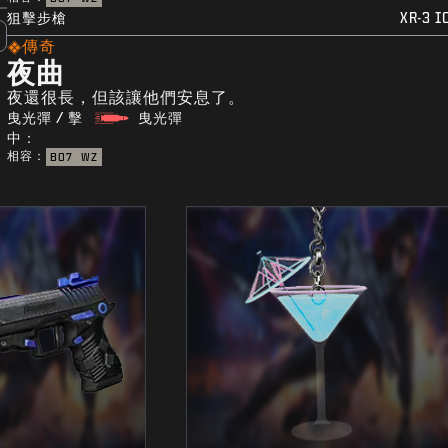
狙擊步槍
XR-3 I
傳奇
夜曲
夜還很長，但該讓他們安息了。
曳光彈 / 擊
曳光彈
中：
相容：
BO7
WZ