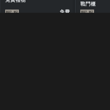
戰鬥櫃
免費
BO7
WZ
BO7
WZ
法律聲明
使