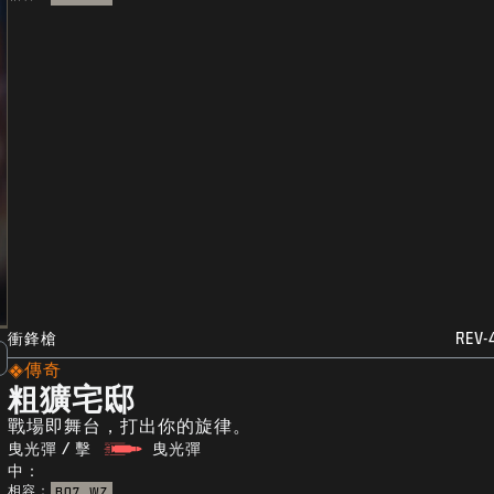
衝鋒槍
REV-
傳奇
粗獷宅邸
戰場即舞台，打出你的旋律。
曳光彈 / 擊
曳光彈
中：
相容：
BO7
WZ