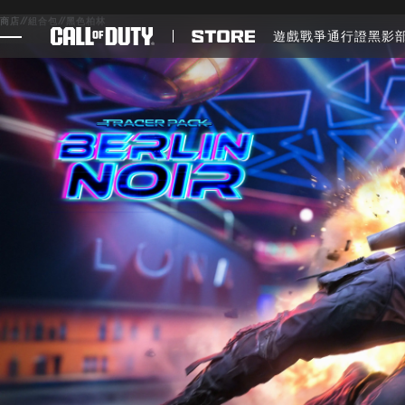
SKIP TO MAIN CONTENT
商店
//
組合包
//
黑色柏林
遊戲
戰爭通行證
黑影
遊戲
最新消息
STORE
電競
客服支援