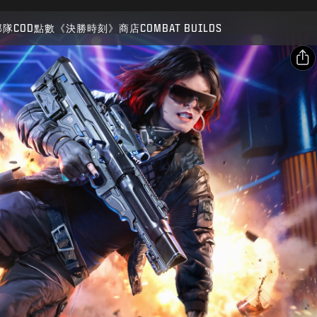
相容：
BO7
WZ
部隊
COD點數
《決勝時刻》商店
COMBAT BUILDS
送出
確認購買
分享
電子郵件
取消
Facebook
X
Activision得隨時更新、替換或移除此遊戲內容。
複製連結