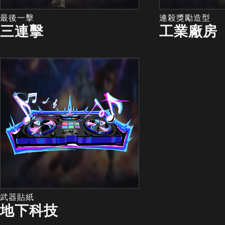
最後一擊
連殺獎勵造型
三連擊
工業廠房
武器貼紙
地下科技