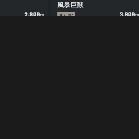
風暴巨獸
2,800
3,000
BO7
WZ
CP
C
用條款
隱私政策
工作機會
COOKIE政策
客服支援
行為守則
你的