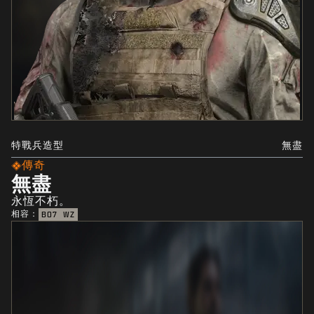
特戰兵造型
無盡
傳奇
無盡
永恆不朽。
相容：
BO7
WZ