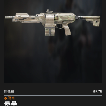
輕機槍
MK.78
傳奇
堡壘