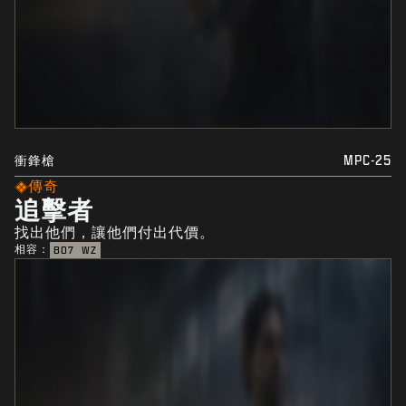
衝鋒槍
MPC-25
傳奇
追擊者
找出他們，讓他們付出代價。
相容：
BO7
WZ