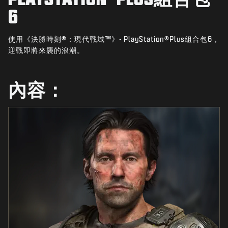
最新消息
6
STORE
使用《決勝時刻®：現代戰域™》- PlayStation®Plus組合包6，
電競
迎戰即將來襲的浪潮。
客服支援
內容：
|
登入
註冊