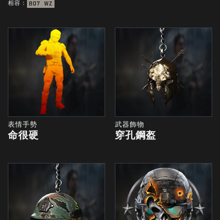
相容：
BO7
WZ
表情手勢
武器飾物
命很硬
穿孔鋼盔