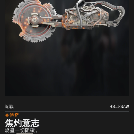
近戰
H311-SAW
傳奇
焦灼意志
燒盡一切阻礙。