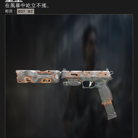
在風暴中屹立不搖。
相容：
BO7
WZ