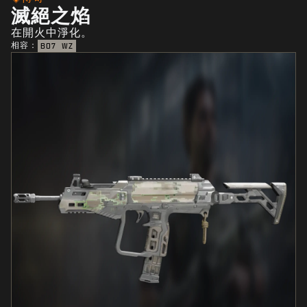
滅絕之焰
在開火中淨化。
相容：
BO7
WZ