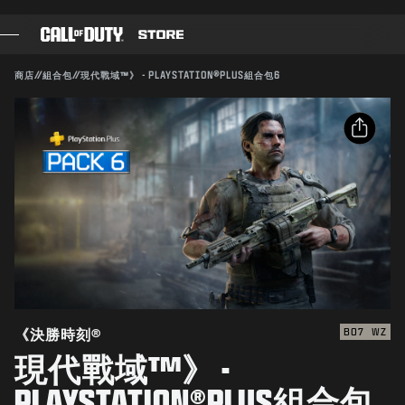
SKIP TO MAIN CONTENT
送出
相容：
BO7
WZ
商店
//
組合包
//
現代戰域™》 - PLAYSTATION®PLUS組合包6
遊戲
確認購買
戰爭通行證
分享
黑影部隊
取消
電子郵件
COD點數
Facebook
Activision得隨時更新、替換或移除此遊戲內容。
《決勝時刻》商店
X
COMBAT BUILDS
複製連結
《決勝時刻®
BO7
WZ
現代戰域™》 -
遊戲
PLAYSTATION®PLUS組合包