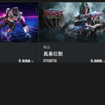
精品
風暴巨獸
2,800
3,000
BO7
WZ
CP
C
用條款
隱私政策
工作機會
COOKIE政策
客服支援
行為守則
你的