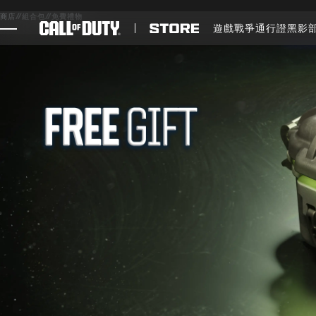
SKIP TO MAIN CONTENT
商店
//
組合包
//
免費禮物
遊戲
戰爭通行證
黑影
遊戲
最新消息
STORE
電競
客服支援