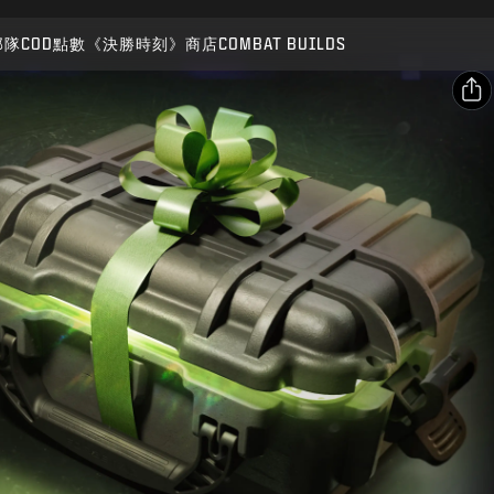
相容：
BO7
WZ
部隊
COD點數
《決勝時刻》商店
COMBAT BUILDS
送出
確認購買
分享
電子郵件
取消
Facebook
Activision得隨時更新、替換或移除此遊戲內容。
X
複製連結