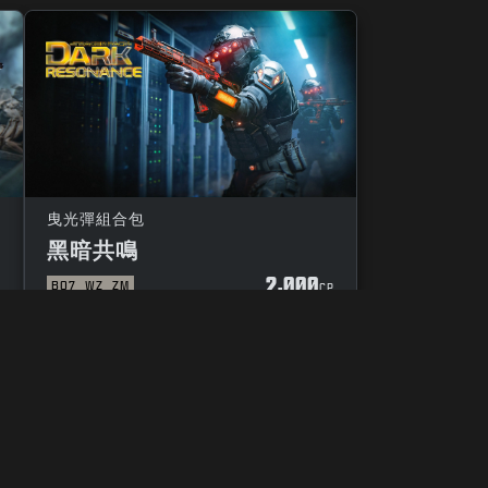
曳光彈組合包
黑暗共鳴
2,000
BO7
WZ
ZM
P
CP
隱私選擇