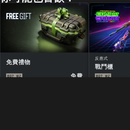
反應式
免費禮物
戰鬥櫃
免費
BO7
WZ
BO7
WZ
法律聲明
使