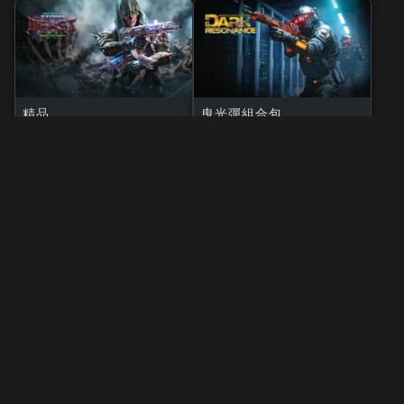
精品
曳光彈組合包
風暴巨獸
黑暗共鳴
3,000
2,000
BO7
WZ
BO7
WZ
ZM
CP
CP
法律聲明
使用條款
隱私政策
工作機會
COOKIE政策
客服支援
行為守則
你的隱私選擇