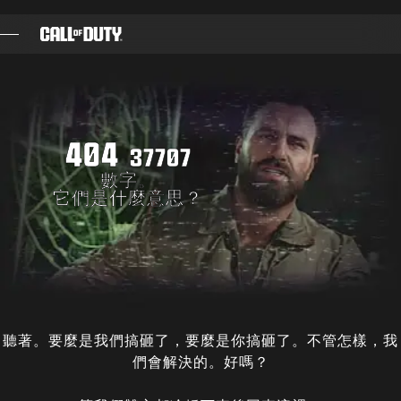
SKIP TO MAIN CONTENT
遊戲
最新消息
404
STORE
37707
數字。
電競
它們是什麼意思？
客服支援
|
登入
註冊
聽著。要麼是我們搞砸了，要麼是你搞砸了。不管怎樣，我
們會解決的。好嗎？