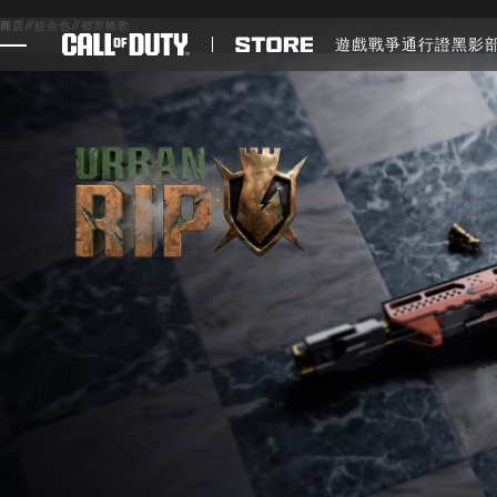
SKIP TO MAIN CONTENT
商店
//
組合包
//
都市輓歌
遊戲
戰爭通行證
黑影
遊戲
最新消息
STORE
電競
客服支援