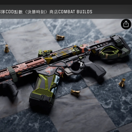
相容：
BO7
WZ
部隊
COD點數
《決勝時刻》商店
COMBAT BUILDS
送出
確認購買
分享
電子郵件
取消
Facebook
Activision得隨時更新、替換或移除此遊戲內容。
X
複製連結