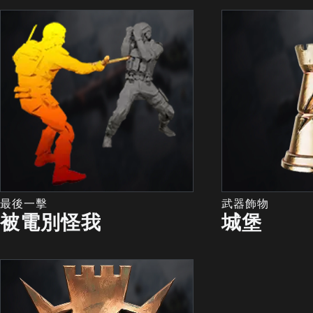
最後一擊
武器飾物
被電別怪我
城堡