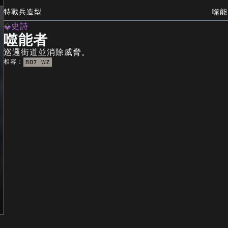
特戰兵造型
噬能
史詩
噬能者
巡邏街道並消除威脅。
相容：
BO7
WZ