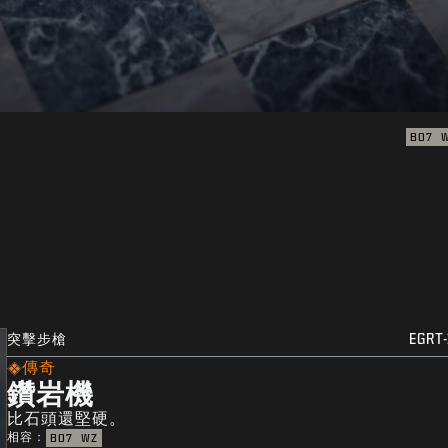
BO7
突擊步槍
EGRT-
傳奇
鑽岩機
比石頭還堅硬。
相容：
BO7
WZ