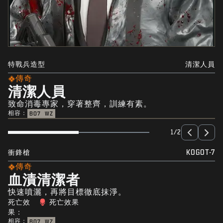
特戰兵造型
清潔人員
傳奇
清潔人員
致命消毒專家，穿著整齊，訓練有素。
相容：
BO7
WZ
1/2
衝鋒槍
KOGOT-7
傳奇
血漬清潔者
快速噴灑，再將目標徹底抹淨。
死亡效
死亡效果
果：
相容：
BO7
WZ