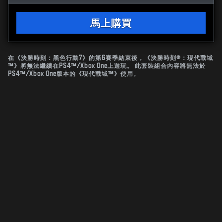
馬上購買
在《決勝時刻：黑色行動7》的第6賽季結束後，《決勝時刻®：現代戰域
™》將無法繼續在PS4™/Xbox One上遊玩。 此套裝組合內容將無法於
PS4™/Xbox One版本的《現代戰域™》使用。