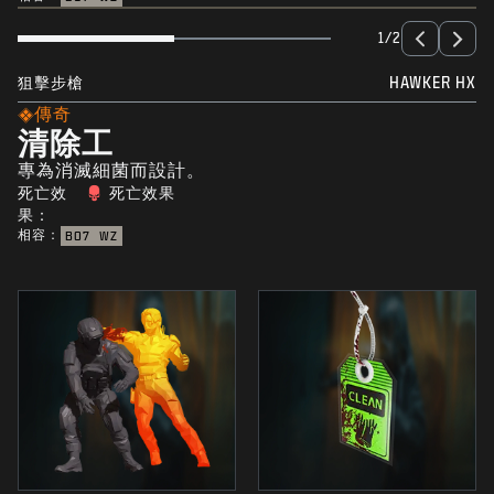
1/2
狙擊步槍
HAWKER HX
傳奇
清除工
專為消滅細菌而設計。
死亡效
死亡效果
果：
相容：
BO7
WZ