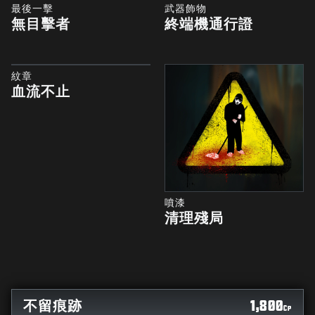
最後一擊
武器飾物
無目擊者
終端機通行證
紋章
血流不止
噴漆
清理殘局
不留痕跡
1,800
CP