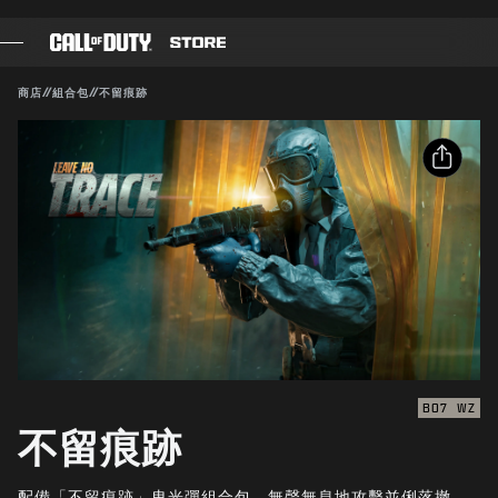
SKIP TO MAIN CONTENT
相容：
BO7
WZ
送出
商店
//
組合包
//
不留痕跡
確認購買
遊戲
戰爭通行證
取消
分享
黑影部隊
電子郵件
COD點數
Activision得隨時更新、替換或移除此遊戲內容。
Facebook
《決勝時刻》商店
X
COMBAT BUILDS
複製連結
BO7
WZ
不留痕跡
遊戲
配備「不留痕跡」曳光彈組合包，無聲無息地攻擊並俐落撤