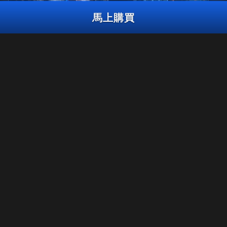
馬上購買
精品
曳光彈組合包
風暴巨獸
黑暗共鳴
精品
宇宙前線
2,400
CP
3,000
2,000
BO7
WZ
BO7
WZ
ZM
CP
CP
馬上購買
法律聲明
使用條款
隱私政策
工作機會
在《決勝時刻：黑色行動7》的第6賽季結束後，《決勝時刻®：現代
戰域™》將無法繼續在PS4™/Xbox One上遊玩。 此套裝組合內容將無
COOKIE政策
法於PS4™/Xbox One版本的《現代戰域™》使用。
客服支援
行為守則
你的隱私選擇