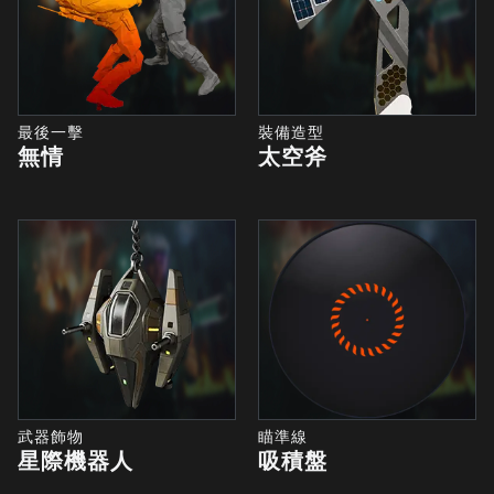
最後一擊
裝備造型
無情
太空斧
武器飾物
瞄準線
星際機器人
吸積盤