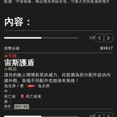
配備「宇宙前線」精品曳光彈組合包，守護天空與更遠的地方
最新消息
STORE
內容：
電競
客服支援
1/2
|
登入
註冊
突擊步槍
MXR-17
究極
宙斯護盾
精品
讓你的敵人嚐嚐新星的威力。此藍圖為部分配件提供內
建外觀。裝備不同配件也能保有風格！
曳光彈 / 擊
曳光彈
中：
死亡效
死亡效果
果：
相容：
BO7
WZ
1/2