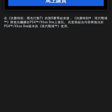
馬上購買
在《決勝時刻：黑色行動7》的第6賽季結束後，《決勝時刻®：現代戰域
™》將無法繼續在PS4™/Xbox One上遊玩。 此套裝組合內容將無法於
PS4™/Xbox One版本的《現代戰域™》使用。