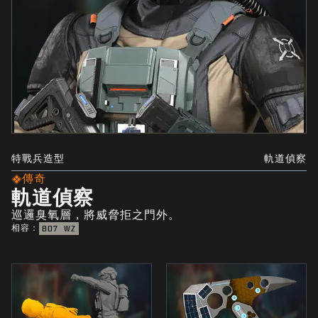
特戰兵造型
軌道偵察
傳奇
軌道偵察
巡邏臭氧層，將威脅拒之門外。
相容：
BO7
WZ