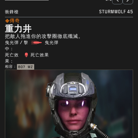
衝鋒槍
STURMWOLF 45
傳奇
重力井
把敵人拖進你的攻擊圈徹底殲滅。
曳光彈 / 擊
曳光彈
中：
死亡效
死亡效果
果：
相容：
BO7
WZ