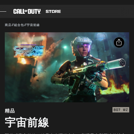
SKIP TO MAIN CONTENT
送出
相容：
BO7
WZ
商店
//
組合包
//
宇宙前線
遊戲
確認購買
戰爭通行證
分享
取消
黑影部隊
電子郵件
COD點數
Activision得隨時更新、替換或移除此遊戲內容。
Facebook
《決勝時刻》商店
X
COMBAT BUILDS
複製連結
精品
BO7
WZ
宇宙前線
遊戲