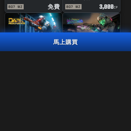
免費
3,000
BO7
WZ
BO7
WZ
CP
馬上購買
曳光彈組合包
精品
TORONTO KOI戰隊包2026
黑暗共鳴
錯亂
2,000
3,000
BO7
WZ
ZM
BO7
WZ
CP
CP
選擇你的平台：
XBOX
法律聲明
使用條款
XBOX PC
隱私政策
工作機會
PLAYSTATION
COOKIE政策
客服支援
BATTLE.NET
行為守則