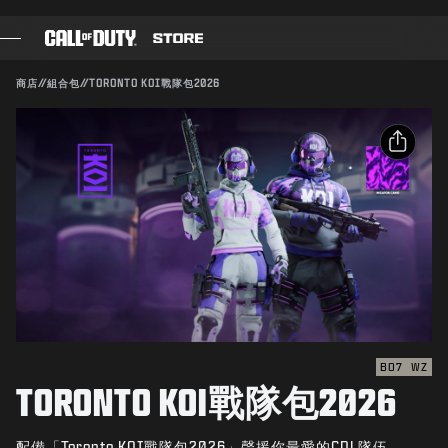
SKIP TO MAIN CONTENT
相容：
BO7
WZ
送出
商店
//
組合包
//
TORONTO KOI戰隊包2026
確認購買
遊戲
戰爭通行證
取消
分享
黑影部隊
電子郵件
COD點數
Activision得隨時更新、替換或移除此遊戲內容。
Facebook
《決勝時刻》商店
X
COMBAT BUILDS
複製連結
BO7
WZ
TORONTO KOI戰隊包2026
遊戲
配備「Toronto KOI戰隊包2026」聲援你最愛的CDL隊伍。