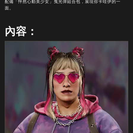
配備「怦然心動美少女」曳光彈組合包，展現你卡哇伊的一
最新消息
面。
STORE
電競
內容：
客服支援
|
登入
註冊