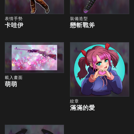
表情手勢
裝備造型
卡哇伊
戀斬戰斧
載入畫面
萌萌
紋章
滿滿的愛