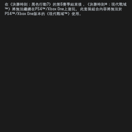
在《決勝時刻：黑色行動7》的第6賽季結束後，《決勝時刻®：現代戰域
™》將無法繼續在PS4™/Xbox One上遊玩。 此套裝組合內容將無法於
PS4™/Xbox One版本的《現代戰域™》使用。