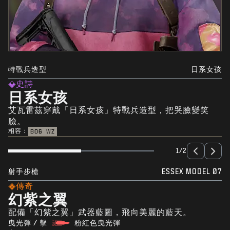
特戰兵造型
日系女孩
史詩
日系女孩
艾瓦雷茲穿戴「日系女孩」特戰兵造型，把哭臉變笑
臉。
相容：
BO6
WZ
1/2
射手步槍
ESSEX MODEL 07
傳奇
幻紫之翼
配備「幻紫之翼」武器藍圖，飛向美麗的藍天。
曳光彈 / 擊
粉紅色曳光彈