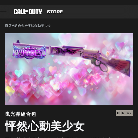
SKIP TO MAIN CONTENT
送出
相容：
BO6
WZ
商店
//
組合包
//
怦然心動美少女
遊戲
確認購買
戰爭通行證
取消
黑影部隊
COD點數
Activision得隨時更新、替換或移除此遊戲內容。
《決勝時刻》商店
COMBAT BUILDS
曳光彈組合包
BO6
WZ
怦然心動美少女
遊戲