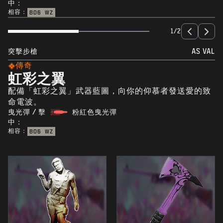
中：
相容：
BO6
WZ
1/2
突擊步槍
AS VAL
傳奇
虹彩之翼
配備「虹彩之翼」武器藍圖，向你的仰慕者發送愛的致
命電波。
曳光彈 / 擊
粉紅色曳光彈
中：
相容：
BO6
WZ