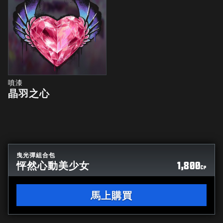
噴漆
晶羽之心
曳光彈組合包
怦然心動美少女
1,800
CP
馬上購買