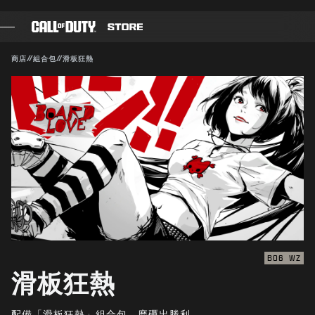
SKIP TO MAIN CONTENT
相容：
BO6
WZ
送出
商店
//
組合包
//
滑板狂熱
確認購買
遊戲
戰爭通行證
取消
黑影部隊
COD點數
Activision得隨時更新、替換或移除此遊戲內容。
《決勝時刻》商店
COMBAT BUILDS
BO6
WZ
滑板狂熱
遊戲
配備「滑板狂熱」組合包，磨礪出勝利。