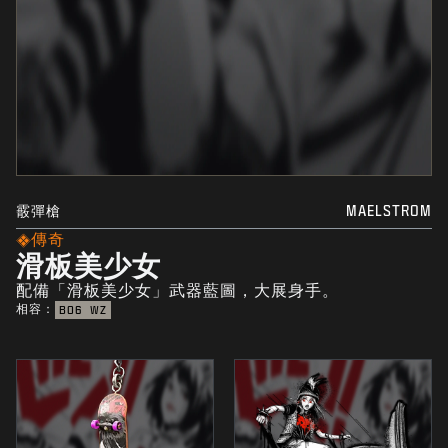
霰彈槍
MAELSTROM
傳奇
滑板美少女
配備「滑板美少女」武器藍圖，大展身手。
相容：
BO6
WZ