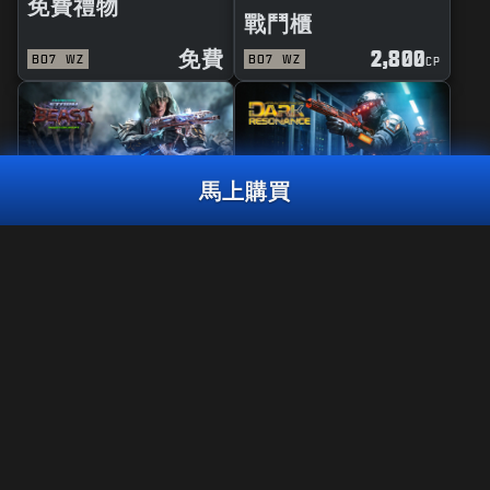
免費禮物
戰鬥櫃
免費
2,800
BO7
WZ
BO7
WZ
CP
馬上購買
精品
曳光彈組合包
滑板狂熱
800
風暴巨獸
黑暗共鳴
CP
3,000
2,000
BO7
WZ
BO7
WZ
ZM
CP
CP
馬上購買
法律聲明
使用條款
隱私政策
在《決勝時刻：黑色行動7》的第6賽季結束後，《決勝時刻®：現代
工作機會
戰域™》將無法繼續在PS4™/Xbox One上遊玩。 此套裝組合內容將無
法於PS4™/Xbox One版本的《現代戰域™》使用。
COOKIE政策
客服支援