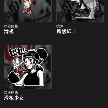
武器飾物
噴漆
滑板
躍然紙上
武器貼紙
滑板少女