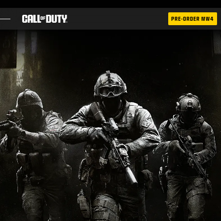
SKIP TO MAIN CONTENT
PRE-ORDER MW4
OYUNLAR
HABERLER
STORE
ESPOR
DESTEK
|
OTURUM AÇ
KAYDOL