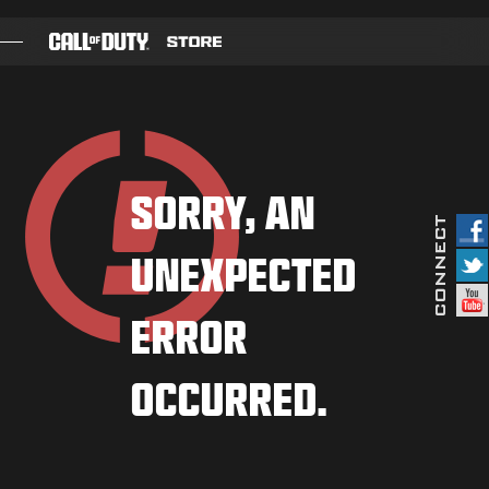
SKIP TO MAIN CONTENT
ИГРЫ
БОЕВОЙ ПРОПУСК
SORRY, AN
ЧЕРНЫЙ СЕКТОР
UNEXPECTED
ОЧКИ CОD
МАГАЗИН СНАРЯЖЕНИЯ
ERROR
COMBAT BUILDS
OCCURRED.
ИГРЫ