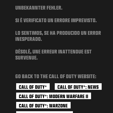
НОВОСТИ
UNBEKANNTER FEHLER.
STORE
SI È VERIFICATO UN ERRORE IMPREVISTO.
КИБЕРСПОРТ
ПОДДЕРЖКА
LO SENTIMOS, SE HA PRODUCIDO UN ERROR
INESPERADO.
|
ВХОД
РЕГИСТРАЦИЯ
DÉSOLÉ, UNE ERREUR INATTENDUE EST
SURVENUE.
GO BACK TO THE CALL OF DUTY WEBSITE:
CALL OF DUTY
CALL OF DUTY
: NEWS
®
®
CALL OF DUTY
: MODERN WARFARE II
®
CALL OF DUTY
: WARZONE
®