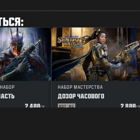
ТЬСЯ:
 НАБОР
НАБОР МАСТЕРСТВА
ЛАСТЬ
ДОЗОР ЧАСОВОГО
2 400
2 800
BO7
WZ
CP
C
ЕНИЕ
ПОЛИТИКА КОНФИДЕНЦИАЛЬНОСТИ
КАРЬЕРА
ПОЛИТИКА 
ВАШ ВЫБОР КОНФИДЕНЦИАЛЬНОСТИ