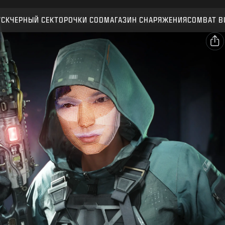
Совместимо:
BO7
WZ
УСК
ЧЕРНЫЙ СЕКТОР
ОЧКИ CОD
МАГАЗИН СНАРЯЖЕНИЯ
COMBAT B
ПОДТВЕРДИТЬ
ПОДТВЕРДИТЬ ПОКУПКУ
ОПУБЛИКОВАТЬ
Электронная почта
ОТМЕНА
Facebook
Activision может в любое время обновлять, заменять
Х
и удалять игровые материалы.
Скопировать
ссылку