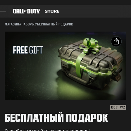
SKIP TO MAIN CONTENT
Совместимо:
BO7
WZ
ПОДТВЕРДИТЬ
МАГАЗИН
//
НАБОРЫ
//
БЕСПЛАТНЫЙ ПОДАРОК
ПОДТВЕРДИТЬ ПОКУПКУ
ИГРЫ
БОЕВОЙ ПРОПУСК
ОТМЕНА
ОПУБЛИКОВАТЬ
ЧЕРНЫЙ СЕКТОР
Электронная почта
Activision может в любое время обновлять, заменять
ОЧКИ CОD
и удалять игровые материалы.
Facebook
МАГАЗИН СНАРЯЖЕНИЯ
Х
COMBAT BUILDS
Скопировать
ссылку
BO7
WZ
БЕСПЛАТНЫЙ ПОДАРОК
ИГРЫ
Спасибо за игру. Это за счет заведения!