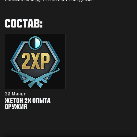
НОВОСТИ
STORE
СОСТАВ:
КИБЕРСПОРТ
ПОДДЕРЖКА
|
ВХОД
РЕГИСТРАЦИЯ
30 Минут
ЖЕТОН 2Х ОПЫТА
ОРУЖИЯ