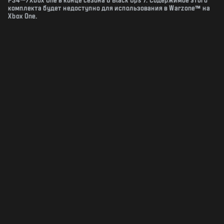
PS4™/Xbox One в конце сезона 6 Black Ops 7. Содержимое этого
комплекта будет недоступно для использования в Warzone™ на
Xbox One.