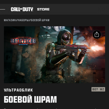
SKIP TO MAIN CONTENT
Совместимо:
BO7
WZ
ПОДТВЕРДИТЬ
МАГАЗИН
//
НАБОРЫ
//
БОЕВОЙ ШРАМ
ПОДТВЕРДИТЬ ПОКУПКУ
ИГРЫ
БОЕВОЙ ПРОПУСК
ОТМЕНА
ОПУБЛИКОВАТЬ
ЧЕРНЫЙ СЕКТОР
Электронная почта
ОЧКИ CОD
Activision может в любое время обновлять, заменять
и удалять игровые материалы.
Facebook
МАГАЗИН СНАРЯЖЕНИЯ
Х
COMBAT BUILDS
Скопировать
ссылку
УЛЬТРАОБЛИК
BO7
WZ
БОЕВОЙ ШРАМ
ИГРЫ