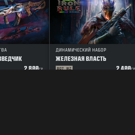
ТВА
ДИНАМИЧЕСКИЙ НАБОР
ЗВЕДЧИК
ЖЕЛЕЗНАЯ ВЛАСТЬ
2 800
2 400
BO7
WZ
CP
C
ЕНИЕ
ПОЛИТИКА КОНФИДЕНЦИАЛЬНОСТИ
КАРЬЕРА
ПОЛИТИКА 
ВАШ ВЫБОР КОНФИДЕНЦИАЛЬНОСТИ