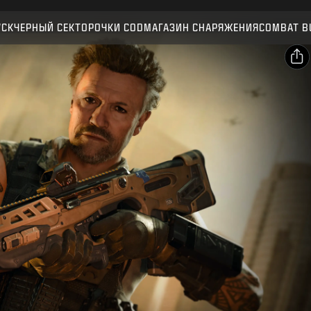
Совместимо:
BO7
WZ
УСК
ЧЕРНЫЙ СЕКТОР
ОЧКИ CОD
МАГАЗИН СНАРЯЖЕНИЯ
COMBAT B
ПОДТВЕРДИТЬ
ПОДТВЕРДИТЬ ПОКУПКУ
ОПУБЛИКОВАТЬ
Электронная почта
ОТМЕНА
Facebook
Activision может в любое время обновлять, заменять
Х
и удалять игровые материалы.
Скопировать
ссылку