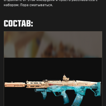
НОВОСТИ
набором: Пора сматываться.
STORE
СОСТАВ:
КИБЕРСПОРТ
ПОДДЕРЖКА
|
ВХОД
РЕГИСТРАЦИЯ