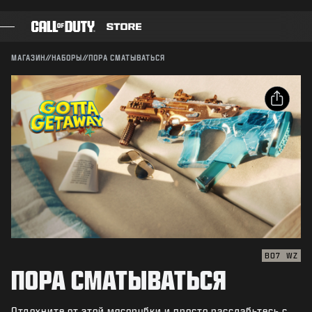
SKIP TO MAIN CONTENT
Совместимо:
BO7
WZ
ПОДТВЕРДИТЬ
МАГАЗИН
//
НАБОРЫ
//
ПОРА СМАТЫВАТЬСЯ
ПОДТВЕРДИТЬ ПОКУПКУ
ИГРЫ
БОЕВОЙ ПРОПУСК
ОТМЕНА
ОПУБЛИКОВАТЬ
ЧЕРНЫЙ СЕКТОР
Электронная почта
Activision может в любое время обновлять, заменять
ОЧКИ CОD
и удалять игровые материалы.
Facebook
МАГАЗИН СНАРЯЖЕНИЯ
Х
COMBAT BUILDS
Скопировать
ссылку
BO7
WZ
ПОРА СМАТЫВАТЬСЯ
ИГРЫ
Отдохните от этой мясорубки и просто расслабьтесь с