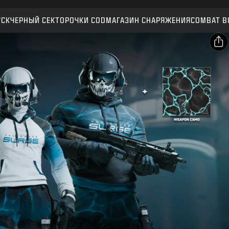
Совместимо:
BO7
WZ
УСК
ЧЕРНЫЙ СЕКТОР
ОЧКИ CОD
МАГАЗИН СНАРЯЖЕНИЯ
COMBAT B
ПОДТВЕРДИТЬ
ПОДТВЕРДИТЬ ПОКУПКУ
ОПУБЛИКОВАТЬ
Электронная почта
ОТМЕНА
Facebook
Activision может в любое время обновлять, заменять
Х
и удалять игровые материалы.
Скопировать
ссылку