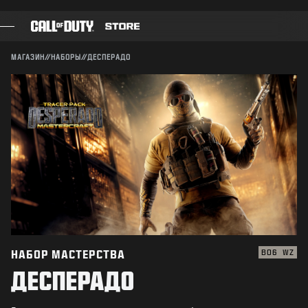
SKIP TO MAIN CONTENT
Совместимо:
BO6
WZ
ПОДТВЕРДИТЬ
МАГАЗИН
//
НАБОРЫ
//
ДЕСПЕРАДО
ПОДТВЕРДИТЬ ПОКУПКУ
ИГРЫ
БОЕВОЙ ПРОПУСК
ОТМЕНА
ЧЕРНЫЙ СЕКТОР
ОЧКИ CОD
Activision может в любое время обновлять, заменять
и удалять игровые материалы.
МАГАЗИН СНАРЯЖЕНИЯ
COMBAT BUILDS
НАБОР МАСТЕРСТВА
BO6
WZ
ДЕСПЕРАДО
ИГРЫ