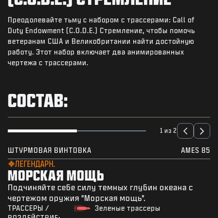
НОВОСТИ
Преодолевайте тьму с набором с трассерами: Call of
STORE
Duty Endowment (C.O.D.E.) Стремление, чтобы помочь
ветеранам США и Великобритании найти достойную
КИБЕРСПОРТ
работу. Этот набор включает два анимированных
ПОДДЕРЖКА
чертежа с трассерами.
|
ВХОД
РЕГИСТРАЦИЯ
СОСТАВ:
1 из 2
ШТУРМОВАЯ ВИНТОВКА
AMES 85
ЛЕГЕНДАРН.
МОРСКАЯ МОЩЬ
Подчиняйте себе силу темных глубин океана с
чертежом оружия "Морская мощь".
ТРАССЕРЫ /
Зеленые трассеры
ВОЗДЕЙСТВИЕ: