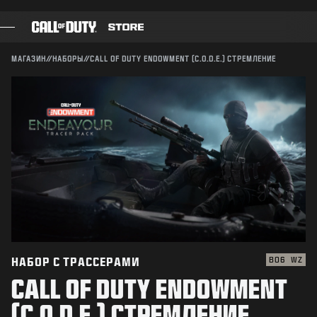
SKIP TO MAIN CONTENT
Совместимо:
BO6
WZ
ПОДТВЕРДИТЬ
МАГАЗИН
//
НАБОРЫ
//
CALL OF DUTY ENDOWMENT (C.O.D.E.) СТРЕМЛЕНИЕ
ИГРЫ
ПОДТВЕРДИТЬ ПОКУПКУ
БОЕВОЙ ПРОПУСК
ОТМЕНА
ЧЕРНЫЙ СЕКТОР
ОЧКИ CОD
Activision может в любое время обновлять, заменять
и удалять игровые материалы.
МАГАЗИН СНАРЯЖЕНИЯ
COMBAT BUILDS
НАБОР С ТРАССЕРАМИ
BO6
WZ
CALL OF DUTY ENDOWMENT
ИГРЫ
(C.O.D.E.) СТРЕМЛЕНИЕ