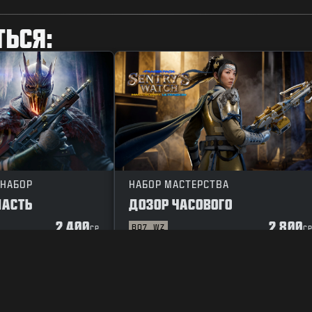
ТЬСЯ:
 НАБОР
НАБОР МАСТЕРСТВА
ЛАСТЬ
ДОЗОР ЧАСОВОГО
2 400
2 800
BO7
WZ
CP
C
ЕНИЕ
ПОЛИТИКА КОНФИДЕНЦИАЛЬНОСТИ
КАРЬЕРА
ПОЛИТИКА 
ВАШ ВЫБОР КОНФИДЕНЦИАЛЬНОСТИ