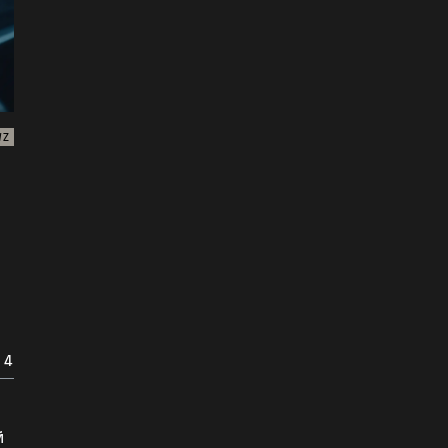
WZ
 4
й