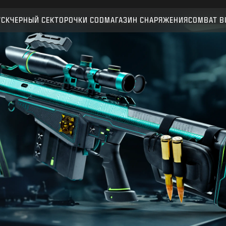
Совместимо:
BO6
WZ
УСК
ЧЕРНЫЙ СЕКТОР
ОЧКИ CОD
МАГАЗИН СНАРЯЖЕНИЯ
COMBAT B
ПОДТВЕРДИТЬ
ПОДТВЕРДИТЬ ПОКУПКУ
ОТМЕНА
Activision может в любое время обновлять, заменять
и удалять игровые материалы.