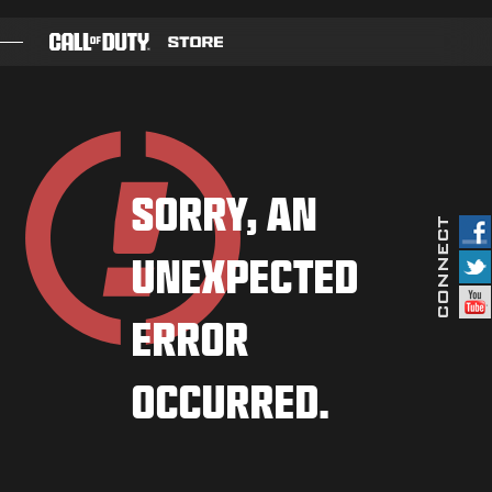
SKIP TO MAIN CONTENT
JOGOS
BATTLE PASS
SORRY, AN
BLACKCELL
UNEXPECTED
COD POINTS
LOJA
ERROR
COMBAT BUILDS
OCCURRED.
JOGOS