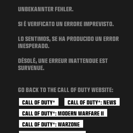
NOTÍCIAS
UNBEKANNTER FEHLER.
STORE
SI È VERIFICATO UN ERRORE IMPREVISTO.
ESPORTS
SUPORTE
LO SENTIMOS, SE HA PRODUCIDO UN ERROR
INESPERADO.
|
ENTRAR
INSCREVER-SE
DÉSOLÉ, UNE ERREUR INATTENDUE EST
SURVENUE.
GO BACK TO THE CALL OF DUTY WEBSITE:
CALL OF DUTY
CALL OF DUTY
: NEWS
®
®
CALL OF DUTY
: MODERN WARFARE II
®
CALL OF DUTY
: WARZONE
®