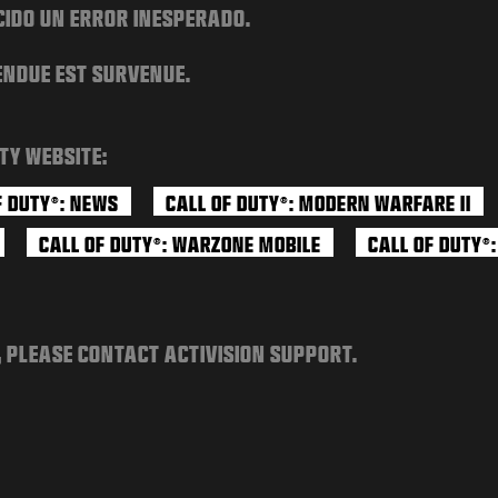
CIDO UN ERROR INESPERADO.
ENDUE EST SURVENUE.
TY WEBSITE:
F DUTY
: NEWS
CALL OF DUTY
: MODERN WARFARE II
®
®
CALL OF DUTY
: WARZONE MOBILE
CALL OF DUTY
®
®
, PLEASE CONTACT ACTIVISION SUPPORT.