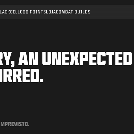
LACKCELL
COD POINTS
LOJA
COMBAT BUILDS
Y, AN UNEXPECTED
URRED.
 IMPREVISTO.