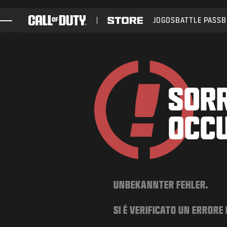
SKIP TO MAIN CONTENT
JOGOS
BATTLE PASS
B
JOGOS
NOTÍCIAS
STORE
SORR
ESPORTS
OCC
SUPORTE
UNBEKANNTER FEHLER.
SI È VERIFICATO UN ERRORE