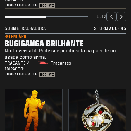
COMPATIBLE WITH:
BO7
WZ
1 of 2
SUBMETRALHADORA
STURMWOLF 45
LENDÁRIO
BUGIGANGA BRILHANTE
Muito versátil. Pode ser pendurada na parede ou
usada como arma.
TRAÇANTE /
Traçantes
IMPACTO:
COMPATIBLE WITH:
BO7
WZ