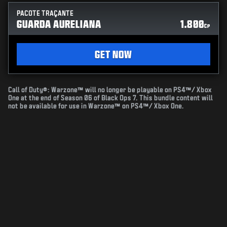
PACOTE TRAÇANTE
GUARDA AURELIANA
1.800
CP
GET NOW
Call of Duty®: Warzone™ will no longer be playable on PS4™/ Xbox
One at the end of Season 06 of Black Ops 7. This bundle content will
not be available for use in Warzone™ on PS4™/ Xbox One.