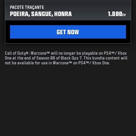
PACOTE TRAÇANTE
POEIRA, SANGUE, HONRA
1.800
CP
GET NOW
Call of Duty®: Warzone™ will no longer be playable on PS4™/ Xbox
One at the end of Season 06 of Black Ops 7. This bundle content will
not be available for use in Warzone™ on PS4™/ Xbox One.