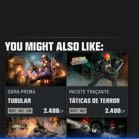
YOU MIGHT ALSO LIKE:
OBRA-PRIMA
PACOTE TRAÇANTE
TUBULAR
TÁTICAS DE TERROR
2.400
2.400
BO7
WZ
ZM
BO7
WZ
CP
CP