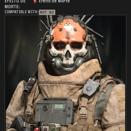
EFEITO DE
Efeito de Morte
MORTE:
COMPATIBLE WITH:
BO7
WZ