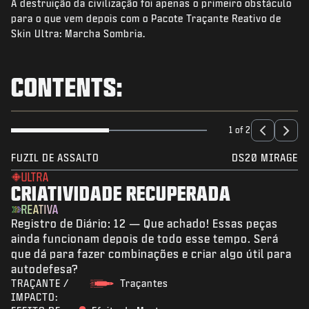
A destruição da civilização foi apenas o primeiro obstáculo
NOTÍCIAS
para o que vem depois com o Pacote Traçante Reativo de
STORE
Skin Ultra: Marcha Sombria.
ESPORTS
CONTENTS:
SUPORTE
|
ENTRAR
INSCREVER-SE
1 of 2
FUZIL DE ASSALTO
DS20 MIRAGE
ULTRA
CRIATIVIDADE RECUPERADA
REATIVA
Registro de Diário: 12 — Que achado! Essas peças
ainda funcionam depois de todo esse tempo. Será
que dá para fazer combinações e criar algo útil para
autodefesa?
TRAÇANTE /
Traçantes
IMPACTO: