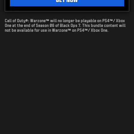
Call of Duty®: Warzone™ will no longer be playable on PS4™/ Xbox
One at the end of Season 06 of Black Ops 7. This bundle content will
not be available for use in Warzone™ on PS4™/ Xbox One.