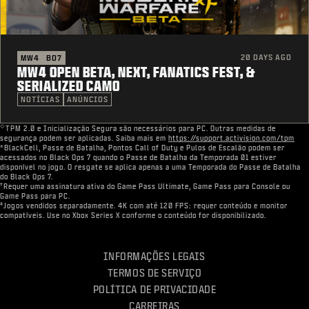
20 DAYS AGO
MW4
BO7
MW4 OPEN BETA, NEXT, FANATICS FEST, &
SERIALIZED CAMO
NOTÍCIAS
ANÚNCIOS
◇
TPM 2.0 e Inicialização Segura são necessários para PC. Outras medidas de
segurança podem ser aplicadas. Saiba mais em
https://support.activision.com/tpm
*BlackCell, Passe de Batalha, Pontos Call of Duty e Pulos de Escalão podem ser
acessados no Black Ops 7 quando o Passe de Batalha da Temporada 01 estiver
disponível no jogo. O resgate se aplica apenas a uma Temporada do Passe de Batalha
do Black Ops 7.
†
Requer uma assinatura ativa do Game Pass Ultimate, Game Pass para Console ou
Game Pass para PC.
‡
Jogos vendidos separadamente. 4K com até 120 FPS: requer conteúdo e monitor
compatíveis. Use no Xbox Series X conforme o conteúdo for disponibilizado.
INFORMAÇÕES LEGAIS
TERMOS DE SERVIÇO
POLÍTICA DE PRIVACIDADE
CARREIRAS