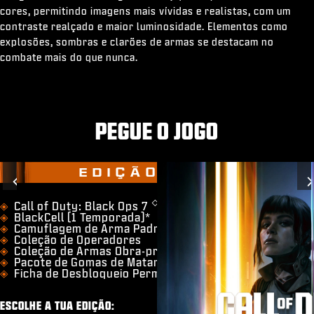
cores, permitindo imagens mais vívidas e realistas, com um
contraste realçado e maior luminosidade. Elementos como
explosões, sombras e clarões de armas se destacam no
combate mais do que nunca.
PEGUE O JOGO
EDIÇÃO VAULT
Previous
◇
​Call of Duty: Black Ops 7
BlackCell (1 Temporada)*
Camuflagem de Arma Padrão Guilda
Coleção de Operadores
Coleção de Armas Obra-prima
Pacote de Gomas de Matar Ultra para Zumbis
Ficha de Desbloqueio Permanente
ESCOLHE A TUA EDIÇÃO: