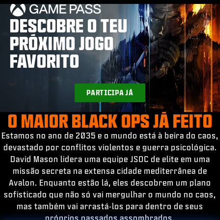
ESPORTS
DESCOBRE O TEU
SUPORTE
PRÓXIMO JOGO
|
ENTRAR
INSCREVER-SE
FAVORITO
PARTICIPA JÁ
O MAIOR BLACK OPS JÁ FEITO
Estamos no ano de 2035 e o mundo está à beira do caos,
devastado por conflitos violentos e guerra psicológica.
David Mason lidera uma equipe JSOC de elite em uma
missão secreta na extensa cidade mediterrânea de
Avalon. Enquanto estão lá, eles descobrem um plano
sofisticado que não só vai mergulhar o mundo no caos,
mas também vai arrastá-los para dentro de seus
próprios passados assombrados.