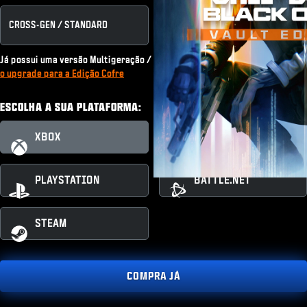
CROSS-GEN / STANDARD
EDIÇÃO VAULT
Já possui uma versão Multigeração / Padrão ou assina o Game Pass?
Faça
o upgrade para a Edição Cofre
ESCOLHA A SUA PLATAFORMA:
XBOX
XBOX PC
PLAYSTATION
BATTLE.NET
STEAM
COMPRA JÁ