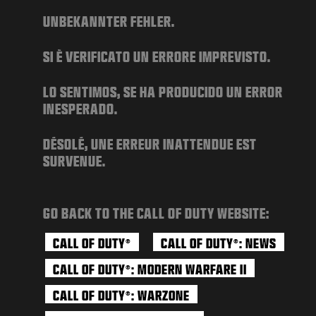
AKTUALNOŚCI
UNBEKANNTER FEHLER.
STORE
SI È VERIFICATO UN ERRORE IMPREVISTO.
E-SPORT
POMOC
LO SENTIMOS, SE HA PRODUCIDO UN ERROR
INESPERADO.
|
LOGOWANIE
ZAŁÓŻ KONTO
DÉSOLÉ, UNE ERREUR INATTENDUE EST
SURVENUE.
GO BACK TO THE CALL OF DUTY WEBSITE:
CALL OF DUTY
CALL OF DUTY
: NEWS
®
®
CALL OF DUTY
: MODERN WARFARE II
®
CALL OF DUTY
: WARZONE
®