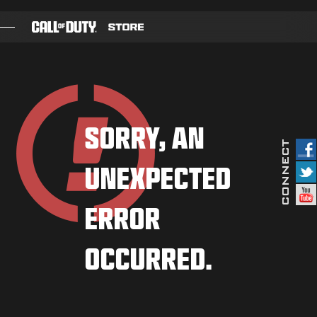
SKIP TO MAIN CONTENT
GRY
KARNET BOJOWY
SORRY, AN
CZARNA KOMÓRKA
UNEXPECTED
PUNKTY COD
SKLEP Z GADŻETAMI
ERROR
COMBAT BUILDS
OCCURRED.
GRY