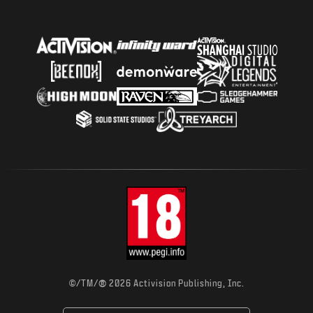
AKTUALNOŚCI
STORE
E-SPORT
POMOC
|
LOGOWANIE
ZAŁÓŻ KONTO
®
©/TM/
2026 Activision Publishing, Inc.