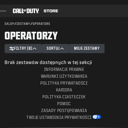
SKIP TO MAIN CONTENT
WYŚLIJ
SKLEP
//
ZESTAWY
//
OPERATORS
OPERATORZY
GRY
KARNET BOJOWY
FILTRY (0)
SORTUJ
MOJE ZESTAWY
CZARNA KOMÓRKA
Brak zestawów dostępnych w tej sekcji
PUNKTY COD
INFORMACJE PRAWNE
WARUNKI UŻYTKOWANIA
SKLEP Z GADŻETAMI
POLITYKA PRYWATNOŚCI
KARIERA
COMBAT BUILDS
POLITYKA CIASTECZEK
POMOC
ZASADY POSTĘPOWANIA
TWOJE USTAWIENIA PRYWATNOŚCI
GRY