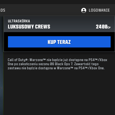
LDS
LOGOWANIE
ULTRASKÓRKA
LUKSUSOWY CREWS
2400
CP
KUP TERAZ
Call of Duty®: Warzone™ nie będzie już dostępne na PS4™/Xbox
One po zakończeniu sezonu 06 Black Ops 7. Zawartość tego
zestawu nie będzie dostępna w Warzone™ na PS4™/Xbox One.