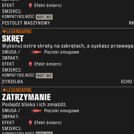
EFEKT
Efekt śmierci
ŚMIERCI:
KOMPATYBILNOŚĆ:
BO7
WZ
PISTOLET MASZYNOWY
RK
LEGENDARNE
SKRĘT
Wykonuj ostre skręty na zakrętach, a zyskasz przewagę
SMUGA /
Pociski smugowe
IMPAKT:
EFEKT
Efekt śmierci
ŚMIERCI:
KOMPATYBILNOŚĆ:
BO7
WZ
STRZELBA
ECHO 
LEGENDARNE
ZATRZYMANIE
Podejdź blisko i ich zmiażdż.
SMUGA /
Pociski smugowe
IMPAKT:
EFEKT
Efekt śmierci
ŚMIERCI:
KOMPATYBILNOŚĆ: