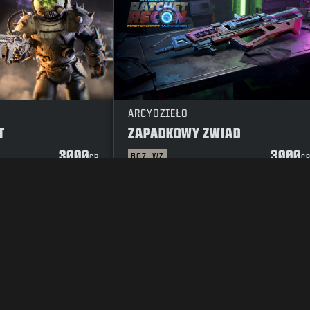
ARCYDZIEŁO
T
ZAPADKOWY ZWIAD
3000
3000
BO7
WZ
CP
C
A PRYWATNOŚCI
KARIERA
POLITYKA CIASTECZEK
POMOC
ZASAD