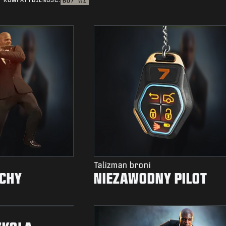
BO7
WZ
Talizman broni
UCHY
NIEZAWODNY PILOT