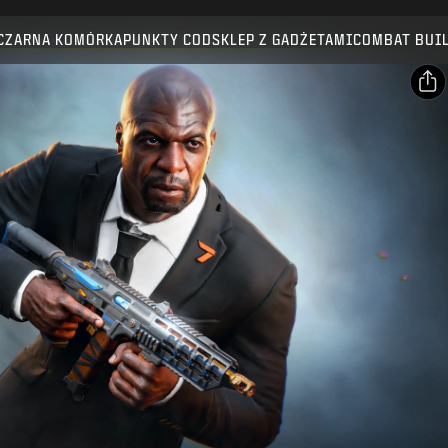
Kompatybilność:
BO7
WZ
CZARNA KOMÓRKA
PUNKTY COD
SKLEP Z GADŻETAMI
COMBAT BUI
WYŚLIJ
POTWIERDŹ ZAKUP
UDOSTĘPNIJ
E-mail
ANULUJ
Facebook
Activision może w każdej chwili usunąć daną zawartość
X
gry, uaktualnić ją lub zamienić na inną.
Skopiuj link