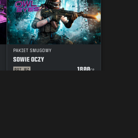
PAKIET SMUGOWY
SOWIE OCZY
1800
BO7
WZ
P
CP
Y POSTĘPOWANIA
TWOJE USTAWIENIA PRYWATNOŚCI