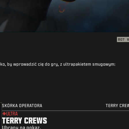
BO7
stko, by wprowadzić cię do gry, z ultrapakietem smugowym:
SKÓRKA OPERATORA
TERRY CRE
ULTRA
TERRY CREWS
Ubrany na pokaz.