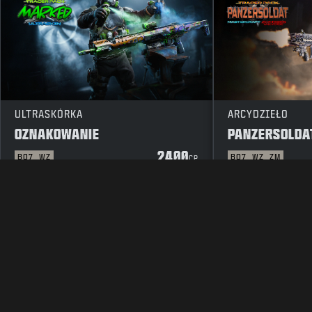
ULTRASKÓRKA
ARCYDZIEŁO
OZNAKOWANIE
PANZERSOLDA
2400
BO7
WZ
BO7
WZ
ZM
CP
INFORMACJE PRAWNE
WARUNKI UŻYTKOWANIA
POLITYK