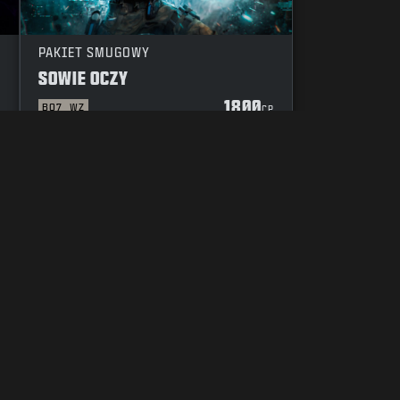
PAKIET SMUGOWY
SOWIE OCZY
1800
BO7
WZ
P
CP
Y POSTĘPOWANIA
TWOJE USTAWIENIA PRYWATNOŚCI