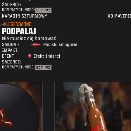
ŚMIERCI:
KOMPATYBILNOŚĆ:
BO7
WZ
KARABIN SZTURMOWY
X9 MAVERI
LEGENDARNE
PODPALAJ
Nie musisz się hamować.
SMUGA /
Pociski smugowe
IMPAKT:
EFEKT
Efekt śmierci
ŚMIERCI:
KOMPATYBILNOŚĆ:
BO7
WZ