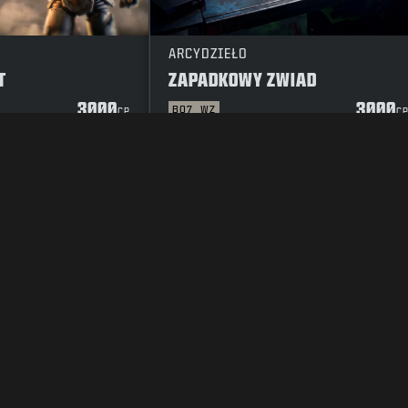
ARCYDZIEŁO
T
ZAPADKOWY ZWIAD
3000
3000
BO7
WZ
CP
C
A PRYWATNOŚCI
KARIERA
POLITYKA CIASTECZEK
POMOC
ZASAD