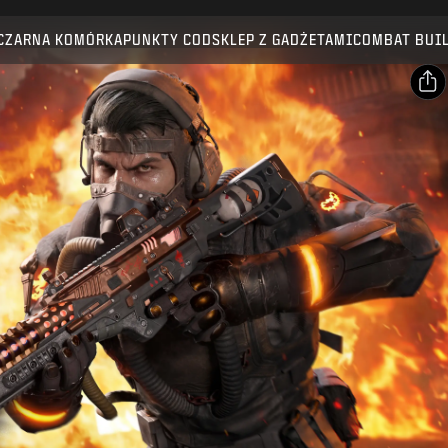
Kompatybilność:
BO7
WZ
CZARNA KOMÓRKA
PUNKTY COD
SKLEP Z GADŻETAMI
COMBAT BUI
WYŚLIJ
POTWIERDŹ ZAKUP
UDOSTĘPNIJ
E-mail
ANULUJ
Facebook
Activision może w każdej chwili usunąć daną zawartość
X
gry, uaktualnić ją lub zamienić na inną.
Skopiuj link