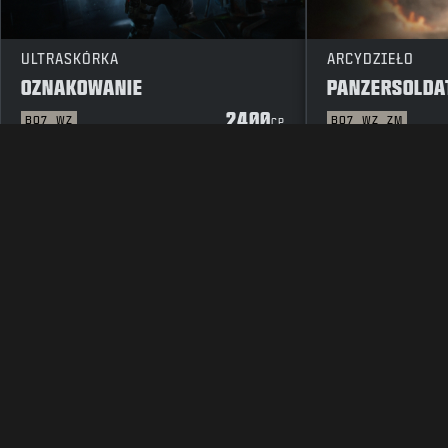
ULTRASKÓRKA
ARCYDZIEŁO
OZNAKOWANIE
PANZERSOLDA
2400
BO7
WZ
BO7
WZ
ZM
CP
INFORMACJE PRAWNE
WARUNKI UŻYTKOWANIA
POLITYK