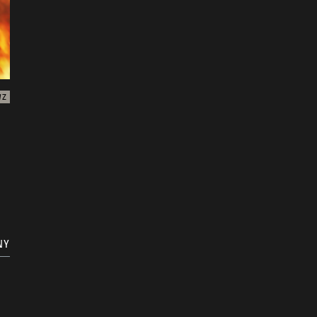
WZ
NY