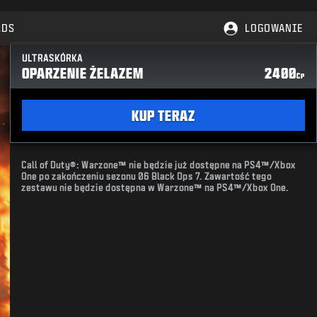
LDS
LOGOWANIE
ULTRASKÓRKA
OPARZENIE ŻELAZEM
2400
CP
KUP TERAZ
Call of Duty®: Warzone™ nie będzie już dostępne na PS4™/Xbox
One po zakończeniu sezonu 06 Black Ops 7. Zawartość tego
zestawu nie będzie dostępna w Warzone™ na PS4™/Xbox One.