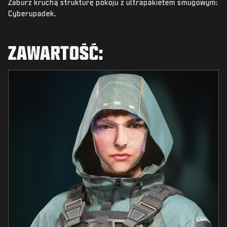
Zaburz kruchą strukturę pokoju z ultrapakietem smugowym:
AKTUALNOŚCI
Cyberupadek.
STORE
E-SPORT
ZAWARTOŚĆ:
POMOC
|
LOGOWANIE
ZAŁÓŻ KONTO