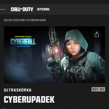
SKIP TO MAIN CONTENT
Kompatybilność:
BO7
WZ
WYŚLIJ
SKLEP
//
ZESTAWY
//
CYBERUPADEK
POTWIERDŹ ZAKUP
GRY
KARNET BOJOWY
ANULUJ
UDOSTĘPNIJ
CZARNA KOMÓRKA
E-mail
PUNKTY COD
Activision może w każdej chwili usunąć daną zawartość
gry, uaktualnić ją lub zamienić na inną.
Facebook
SKLEP Z GADŻETAMI
X
COMBAT BUILDS
Skopiuj link
ULTRASKÓRKA
BO7
WZ
CYBERUPADEK
GRY