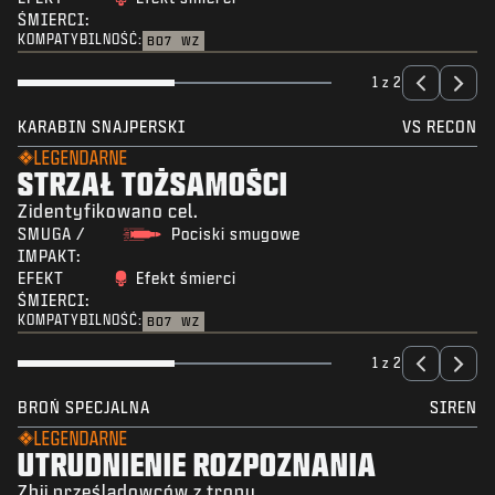
ŚMIERCI:
KOMPATYBILNOŚĆ:
BO7
WZ
1 z 2
KARABIN SNAJPERSKI
VS RECON
LEGENDARNE
STRZAŁ TOŻSAMOŚCI
Zidentyfikowano cel.
SMUGA /
Pociski smugowe
IMPAKT:
EFEKT
Efekt śmierci
ŚMIERCI:
KOMPATYBILNOŚĆ:
BO7
WZ
1 z 2
BROŃ SPECJALNA
SIREN
LEGENDARNE
UTRUDNIENIE ROZPOZNANIA
Zbij prześladowców z tropu.