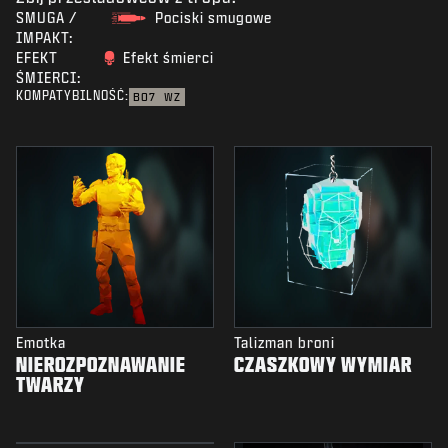
SMUGA /
Pociski smugowe
IMPAKT:
EFEKT
Efekt śmierci
ŚMIERCI:
KOMPATYBILNOŚĆ:
BO7
WZ
Emotka
Talizman broni
NIEROZPOZNAWANIE
CZASZKOWY WYMIAR
TWARZY