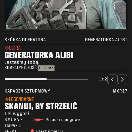
SKÓRKA OPERATORA
GENERATORKA ALIBI
ULTRA
GENERATORKA ALIBI
Jesteśmy tobą.
KOMPATYBILNOŚĆ:
BO7
WZ
1 z 2
KARABIN SZTURMOWY
MXR-17
LEGENDARNE
SKANUJ, BY STRZELIĆ
Cel wygasł.
SMUGA /
Pociski smugowe
IMPAKT:
EFEKT
Efekt śmierci