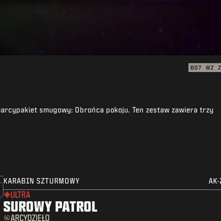
BO7
WZ
raarcypakiet smugowy: Obrońca pokoju. Ten zestaw zawiera trzy
KARABIN SZTURMOWY
AK-
ULTRA
SUROWY PATROL
ARCYDZIEŁO