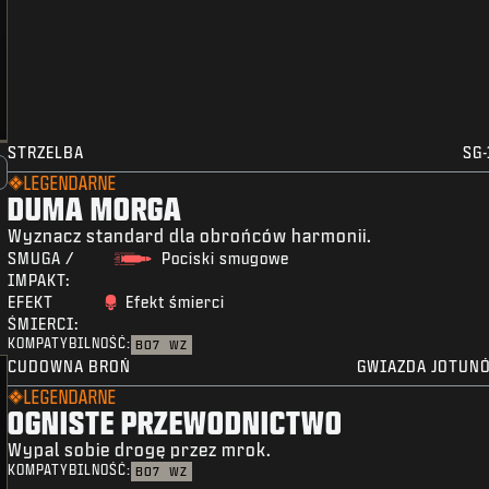
STRZELBA
SG-
LEGENDARNE
DUMA MORGA
Wyznacz standard dla obrońców harmonii.
SMUGA /
Pociski smugowe
IMPAKT:
EFEKT
Efekt śmierci
ŚMIERCI:
KOMPATYBILNOŚĆ:
BO7
WZ
CUDOWNA BROŃ
GWIAZDA JOTUN
LEGENDARNE
OGNISTE PRZEWODNICTWO
Wypal sobie drogę przez mrok.
KOMPATYBILNOŚĆ:
BO7
WZ