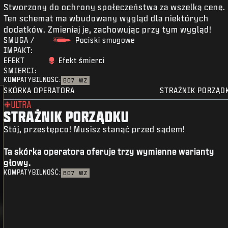
Stworzony do ochrony społeczeństwa za wszelką cenę.
Ten schemat ma wbudowany wygląd dla niektórych
dodatków. Zmieniaj je, zachowując przy tym wygląd!
SMUGA /
Pociski smugowe
IMPAKT:
EFEKT
Efekt śmierci
ŚMIERCI:
KOMPATYBILNOŚĆ:
BO7
WZ
SKÓRKA OPERATORA
STRAŻNIK PORZĄD
ULTRA
STRAŻNIK PORZĄDKU
Stój, przestępco! Musisz stanąć przed sądem!
Ta skórka operatora oferuje trzy wymienne warianty
głowy.
KOMPATYBILNOŚĆ:
BO7
WZ