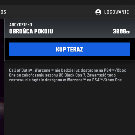
LDS
LOGOWANIE
ARCYDZIEŁO
OBROŃCA POKOJU
3000
CP
KUP TERAZ
Call of Duty®: Warzone™ nie będzie już dostępne na PS4™/Xbox
One po zakończeniu sezonu 06 Black Ops 7. Zawartość tego
zestawu nie będzie dostępna w Warzone™ na PS4™/Xbox One.