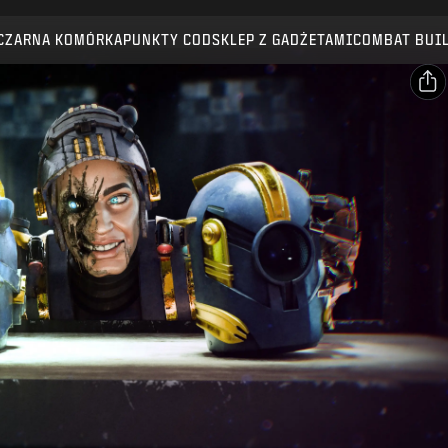
Kompatybilność:
BO7
WZ
ZM
CZARNA KOMÓRKA
PUNKTY COD
SKLEP Z GADŻETAMI
COMBAT BUI
WYŚLIJ
POTWIERDŹ ZAKUP
UDOSTĘPNIJ
E-mail
ANULUJ
Facebook
Activision może w każdej chwili usunąć daną zawartość
X
gry, uaktualnić ją lub zamienić na inną.
Skopiuj link