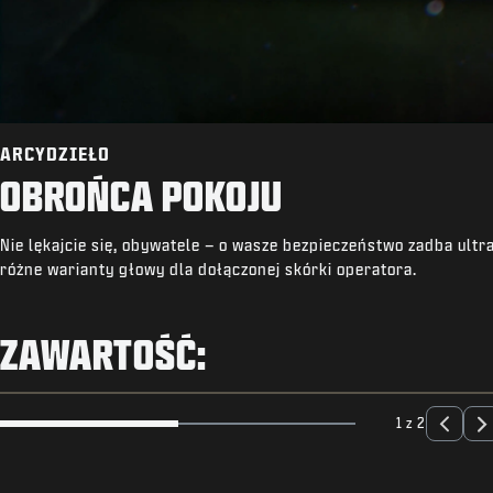
ARCYDZIEŁO
OBROŃCA POKOJU
Nie lękajcie się, obywatele – o wasze bezpieczeństwo zadba ult
różne warianty głowy dla dołączonej skórki operatora.
ZAWARTOŚĆ:
1 z 2