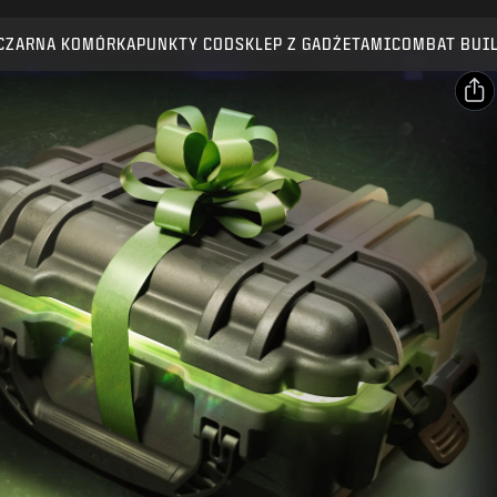
Kompatybilność:
BO7
WZ
CZARNA KOMÓRKA
PUNKTY COD
SKLEP Z GADŻETAMI
COMBAT BUI
WYŚLIJ
POTWIERDŹ ZAKUP
UDOSTĘPNIJ
ANULUJ
E-mail
Facebook
Activision może w każdej chwili usunąć daną zawartość
gry, uaktualnić ją lub zamienić na inną.
X
Skopiuj link