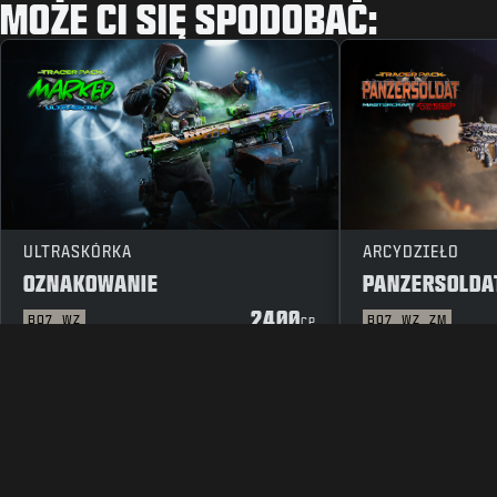
MOŻE CI SIĘ SPODOBAĆ:
ULTRASKÓRKA
ARCYDZIEŁO
OZNAKOWANIE
PANZERSOLDA
2400
BO7
WZ
BO7
WZ
ZM
CP
INFORMACJE PRAWNE
WARUNKI UŻYTKOWANIA
POLITYK