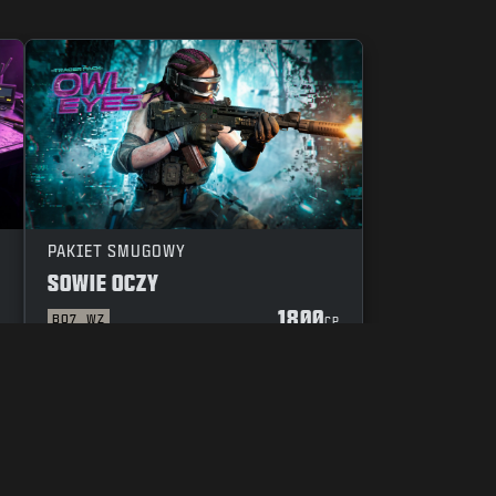
PAKIET SMUGOWY
SOWIE OCZY
1800
BO7
WZ
P
CP
Y POSTĘPOWANIA
TWOJE USTAWIENIA PRYWATNOŚCI