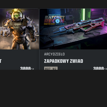
ARCYDZIEŁO
T
ZAPADKOWY ZWIAD
3000
3000
BO7
WZ
CP
C
A PRYWATNOŚCI
KARIERA
POLITYKA CIASTECZEK
POMOC
ZASAD