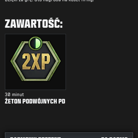
AKTUALNOŚCI
STORE
ZAWARTOŚĆ:
E-SPORT
POMOC
|
LOGOWANIE
ZAŁÓŻ KONTO
30 minut
ŻETON PODWÓJNYCH PD