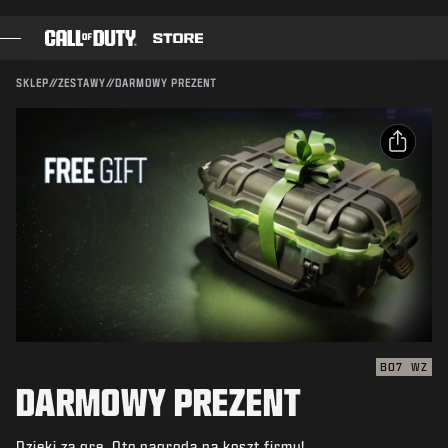
SKIP TO MAIN CONTENT
Kompatybilność:
BO7
WZ
WYŚLIJ
SKLEP
//
ZESTAWY
//
DARMOWY PREZENT
POTWIERDŹ ZAKUP
GRY
KARNET BOJOWY
ANULUJ
UDOSTĘPNIJ
CZARNA KOMÓRKA
E-mail
Activision może w każdej chwili usunąć daną zawartość
PUNKTY COD
gry, uaktualnić ją lub zamienić na inną.
Facebook
SKLEP Z GADŻETAMI
X
COMBAT BUILDS
Skopiuj link
BO7
WZ
DARMOWY PREZENT
GRY
Dzięki za grę. Oto nagroda na koszt firmy!