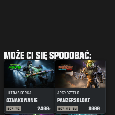
MOŻE CI SIĘ SPODOBAĆ:
ULTRASKÓRKA
ARCYDZIEŁO
OZNAKOWANIE
PANZERSOLDAT
2400
3000
BO7
WZ
BO7
WZ
ZM
CP
CP