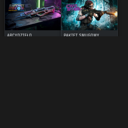
ARCYDZIEŁO
PAKIET SMUGOWY
ZAPADKOWY ZWIAD
SOWIE OCZY
3000
1800
BO7
WZ
BO7
WZ
CP
CP
INFORMACJE PRAWNE
WARUNKI UŻYTKOWANIA
POLITYKA PRYWATNOŚCI
KARIERA
POLITYKA CIASTECZEK
POMOC
ZASADY POSTĘPOWANIA
TWOJE USTAWIENIA PRYWATNOŚCI