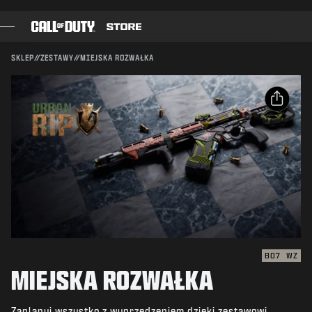
SKIP TO MAIN CONTENT
Kompatybilność:
BO7
WZ
WYŚLIJ
SKLEP
//
ZESTAWY
//
MIEJSKA ROZWAŁKA
POTWIERDŹ ZAKUP
GRY
KARNET BOJOWY
ANULUJ
UDOSTĘPNIJ
CZARNA KOMÓRKA
E-mail
Activision może w każdej chwili usunąć daną zawartość
PUNKTY COD
gry, uaktualnić ją lub zamienić na inną.
Facebook
SKLEP Z GADŻETAMI
X
COMBAT BUILDS
Skopiuj link
BO7
WZ
MIEJSKA ROZWAŁKA
GRY
Zaplanuj wszystko z wyprzedzeniem dzięki zestawowi