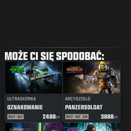
MOŻE CI SIĘ SPODOBAĆ:
ULTRASKÓRKA
ARCYDZIEŁO
OZNAKOWANIE
PANZERSOLDAT
2400
3000
BO7
WZ
BO7
WZ
ZM
CP
CP