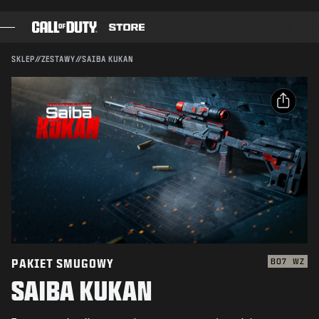
SKIP TO MAIN CONTENT
Kompatybilność:
BO7
WZ
WYŚLIJ
SKLEP
//
ZESTAWY
//
SAIBA KUKAN
POTWIERDŹ ZAKUP
GRY
KARNET BOJOWY
ANULUJ
UDOSTĘPNIJ
CZARNA KOMÓRKA
E-mail
PUNKTY COD
Activision może w każdej chwili usunąć daną zawartość
gry, uaktualnić ją lub zamienić na inną.
Facebook
SKLEP Z GADŻETAMI
X
COMBAT BUILDS
Skopiuj link
PAKIET SMUGOWY
BO7
WZ
SAIBA KUKAN
GRY