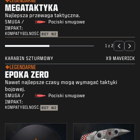
LEGENDARNE
MEGATAKTYKA
Najlepsza przewaga taktyczna.
SMUGA /
Pociski smugowe
IMPAKT:
KOMPATYBILNOŚĆ:
BO7
WZ
1 z 2
KARABIN SZTURMOWY
X9 MAVERICK
LEGENDARNE
EPOKA ZERO
Nawet najlepsze czasy mogą wymagać taktyki
bojowej.
SMUGA /
Pociski smugowe
IMPAKT:
KOMPATYBILNOŚĆ:
BO7
WZ