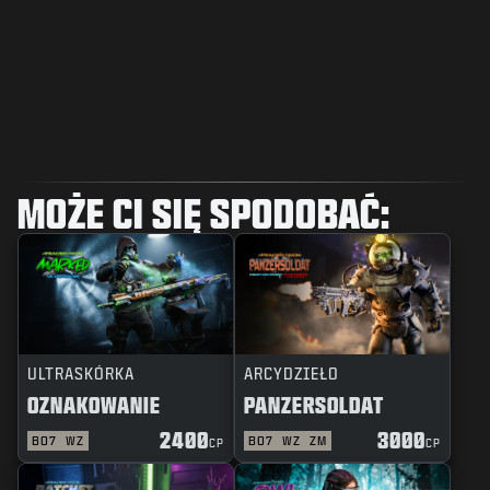
MOŻE CI SIĘ SPODOBAĆ:
ULTRASKÓRKA
ARCYDZIEŁO
OZNAKOWANIE
PANZERSOLDAT
2400
3000
BO7
WZ
BO7
WZ
ZM
CP
CP