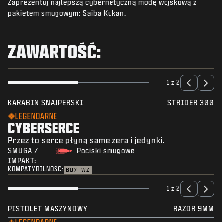
Zaprezentuj najlepszą cybernetyczną modę wojskową z
AKTUALNOŚCI
pakietem smugowym: Saiba Kukan.
STORE
E-SPORT
ZAWARTOŚĆ:
POMOC
|
LOGOWANIE
ZAŁÓŻ KONTO
1 z 2
KARABIN SNAJPERSKI
STRIDER 300
LEGENDARNE
CYBERSERCE
Przez to serce płyną same zera i jedynki.
SMUGA /
Pociski smugowe
IMPAKT:
KOMPATYBILNOŚĆ:
BO7
WZ
1 z 2
PISTOLET MASZYNOWY
RAZOR 9MM