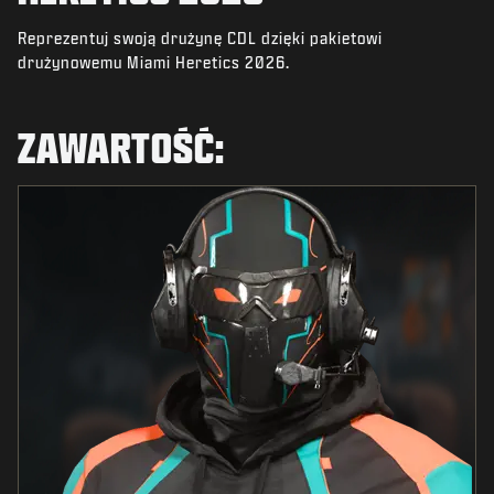
AKTUALNOŚCI
Reprezentuj swoją drużynę CDL dzięki pakietowi
STORE
drużynowemu Miami Heretics 2026.
E-SPORT
ZAWARTOŚĆ:
POMOC
|
LOGOWANIE
ZAŁÓŻ KONTO