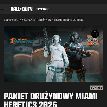
SKIP TO MAIN CONTENT
Kompatybilność:
BO7
WZ
WYŚLIJ
SKLEP
//
ZESTAWY
//
PAKIET DRUŻYNOWY MIAMI HERETICS 2026
POTWIERDŹ ZAKUP
GRY
KARNET BOJOWY
ANULUJ
UDOSTĘPNIJ
CZARNA KOMÓRKA
E-mail
PUNKTY COD
Activision może w każdej chwili usunąć daną zawartość
gry, uaktualnić ją lub zamienić na inną.
Facebook
SKLEP Z GADŻETAMI
X
COMBAT BUILDS
Skopiuj link
BO7
WZ
PAKIET DRUŻYNOWY MIAMI
GRY
HERETICS 2026